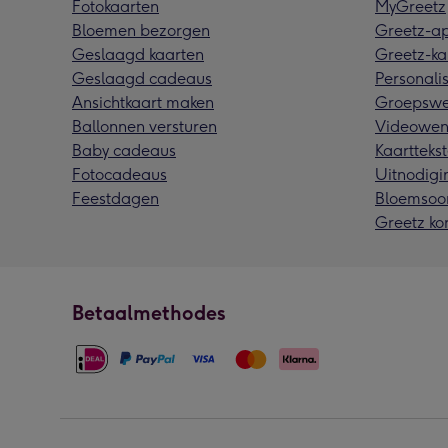
Fotokaarten
MyGreetz
Bloemen bezorgen
Greetz-a
Geslaagd kaarten
Greetz-ka
Geslaagd cadeaus
Personalis
Ansichtkaart maken
Groepswe
Ballonnen versturen
Videowen
Baby cadeaus
Kaarttekst
Fotocadeaus
Uitnodigi
Feestdagen
Bloemsoo
Greetz ko
Betaalmethodes