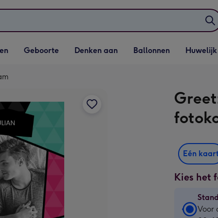
elijst
Vervolgkeuzelijst
Vervolgkeuzelijst
Vervolgkeuzelijst
Vervolgkeuzeli
en
Geboorte
Denken aan
Ballonnen
Huwelijk
penen
Geboorte openen
Denken aan openen
Ballonnen openen
Huwelijk open
aam
Greet
fotok
Eén kaar
Kies het 
Stan
Stan
Voor 