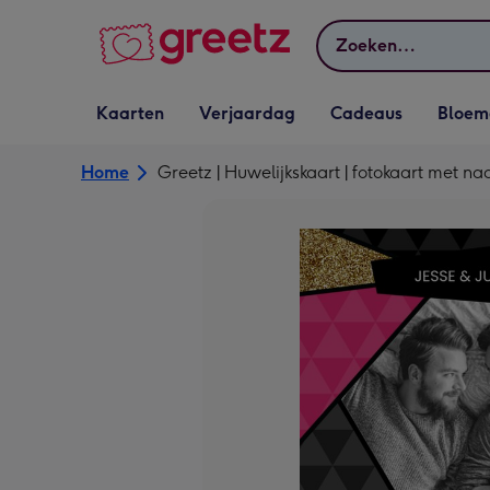
Bekijk meer
Zoeken
Vervolgkeuzelijst
Vervolgkeuzelijst
Vervolgkeuzelijst
Vervolgkeuz
Kaarten
Verjaardag
Cadeaus
Bloem
Kaarten openen
Verjaardag openen
Cadeaus openen
Bloemen o
Home
Greetz | Huwelijkskaart | fotokaart met n