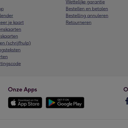
Wettelijke garantie
pp
Bestellen en betalen
lender
Bestelling annuleren
eer je kaart
Retourneren
nskaarten
skaarten
en (schrijfhulp)
ngsteksten
rten
rtingscode
Onze Apps
O