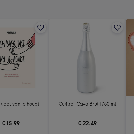
x
333
mm
k dat van je houdt
Cu4tro | Cava Brut | 750 ml
€ 15,99
€ 22,49