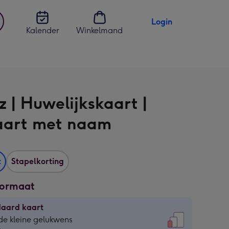
Login
Kalender
Winkelmand
jst
en
z | Huwelijkskaart |
aart met naam
t
Stapelkorting
formaat
daard kaart
daard
de kleine gelukwens