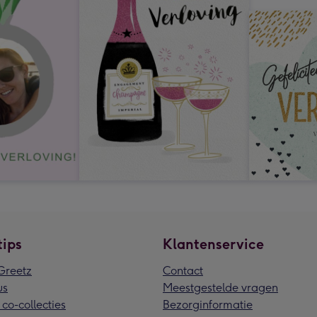
tips
Klantenservice
reetz
Contact
us
Meestgestelde vragen
 co-collecties
Bezorginformatie