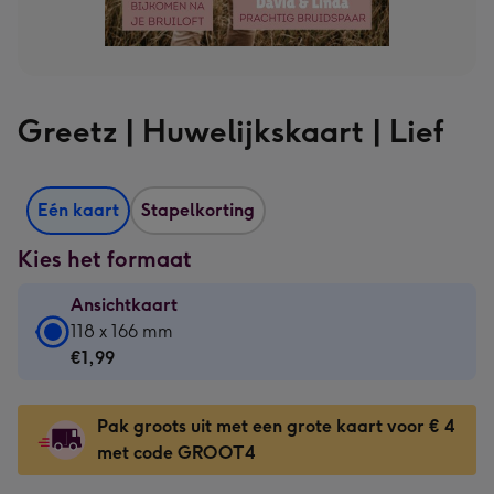
Greetz | Huwelijkskaart | Lief
Eén kaart
Stapelkorting
Kies het formaat
Ansichtkaart
Ansichtkaart
118 x 166 mm
-
€1,99
€1,99
-
Pak groots uit met een grote kaart voor € 4
118
met code GROOT4
x
166