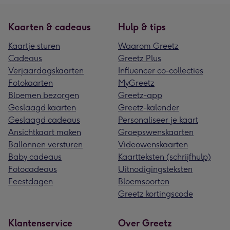
Kaarten & cadeaus
Hulp & tips
Kaartje sturen
Waarom Greetz
Cadeaus
Greetz Plus
Verjaardagskaarten
Influencer co-collecties
Fotokaarten
MyGreetz
Bloemen bezorgen
Greetz-app
Geslaagd kaarten
Greetz-kalender
Geslaagd cadeaus
Personaliseer je kaart
Ansichtkaart maken
Groepswenskaarten
Ballonnen versturen
Videowenskaarten
Baby cadeaus
Kaartteksten (schrijfhulp)
Fotocadeaus
Uitnodigingsteksten
Feestdagen
Bloemsoorten
Greetz kortingscode
Klantenservice
Over Greetz