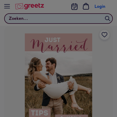
Bekijk meer
Login
Zoeken