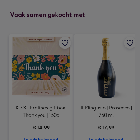
mm
-
Vaak samen gekocht met
Dimensions:
118
x
166
mm
ICKX | Pralines giftbox |
Il Miogusto | Prosecco |
Thank you | 150g
750 ml
€ 14,99
€ 17,99