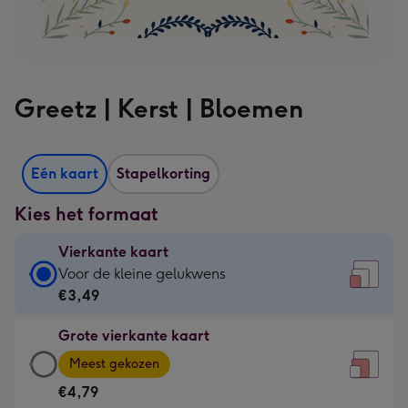
Greetz | Kerst | Bloemen
Eén kaart
Stapelkorting
Kies het formaat
Vierkante kaart
Vierkante
Voor de kleine gelukwens
kaart
€3,49
-
Grote vierkante kaart
€3,49
Grote
-
Meest gekozen
vierkante
Voor
€4,79
kaart
de