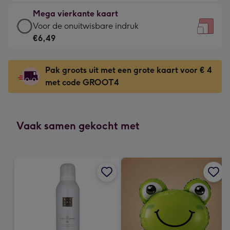
-
kleine
Mega vierkante kaart
€4,79
gelukwens
Mega
Voor de onuitwisbare indruk
-
-
vierkante
€6,49
Meest
Dimensions:
kaart
gekozen
130
-
-
Pak groots uit met een grote kaart voor € 4
x
€6,49
Dimensions:
met code GROOT4
130
-
167
mm
Voor
x
de
167
onuitwisbare
Vaak samen gekocht met
mm
indruk
-
Dimensions:
240
x
240
mm