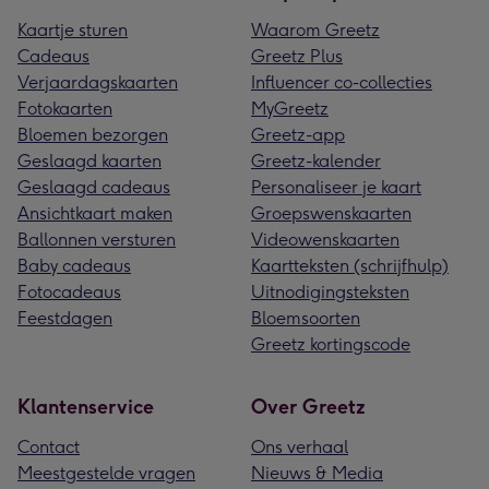
Kaartje sturen
Waarom Greetz
Cadeaus
Greetz Plus
Verjaardagskaarten
Influencer co-collecties
Fotokaarten
MyGreetz
Bloemen bezorgen
Greetz-app
Geslaagd kaarten
Greetz-kalender
Geslaagd cadeaus
Personaliseer je kaart
Ansichtkaart maken
Groepswenskaarten
Ballonnen versturen
Videowenskaarten
Baby cadeaus
Kaartteksten (schrijfhulp)
Fotocadeaus
Uitnodigingsteksten
Feestdagen
Bloemsoorten
Greetz kortingscode
Klantenservice
Over Greetz
Contact
Ons verhaal
Meestgestelde vragen
Nieuws & Media