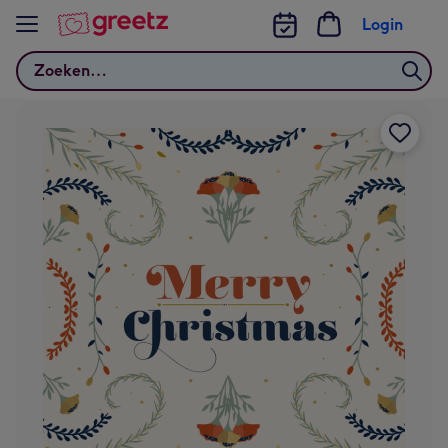
Bekijk meer
Login
Zoeken