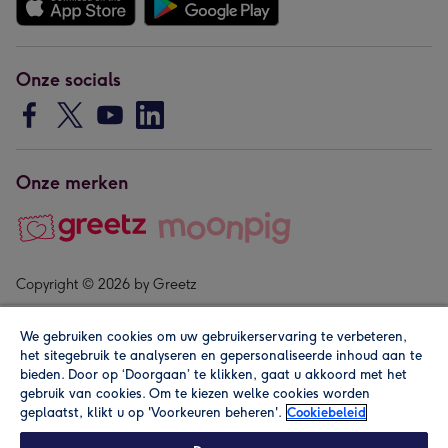
Onze socials
Onze merken
Copyright © 2026 by Greetz
We gebruiken cookies om uw gebruikerservaring te verbeteren,
het sitegebruik te analyseren en gepersonaliseerde inhoud aan te
bieden. Door op ‘Doorgaan’ te klikken, gaat u akkoord met het
gebruik van cookies. Om te kiezen welke cookies worden
geplaatst, klikt u op 'Voorkeuren beheren'.
Cookiebeleid
Alle prijzen zijn inclusief btw en andere heffingen. Lees de
algemene voorwaarden
.