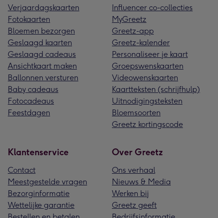
Verjaardagskaarten
Influencer co-collecties
Fotokaarten
MyGreetz
Bloemen bezorgen
Greetz-app
Geslaagd kaarten
Greetz-kalender
Geslaagd cadeaus
Personaliseer je kaart
Ansichtkaart maken
Groepswenskaarten
Ballonnen versturen
Videowenskaarten
Baby cadeaus
Kaartteksten (schrijfhulp)
Fotocadeaus
Uitnodigingsteksten
Feestdagen
Bloemsoorten
Greetz kortingscode
Klantenservice
Over Greetz
Contact
Ons verhaal
Meestgestelde vragen
Nieuws & Media
Bezorginformatie
Werken bij
Wettelijke garantie
Greetz geeft
Bestellen en betalen
Bedrijfsinformatie