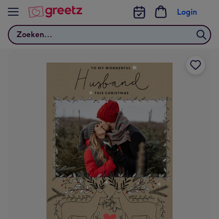
Bekijk meer
Login
Zoeken