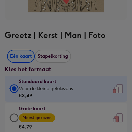
Greetz | Kerst | Man | Foto
Eén kaart
Stapelkorting
Kies het formaat
Standaard kaart
Standaard
Voor de kleine gelukwens
kaart
€3,49
-
Grote kaart
€3,49
Grote
-
Meest gekozen
kaart
Voor
€4,79
-
de