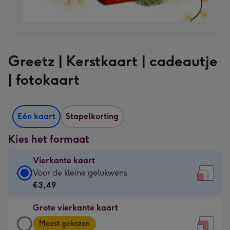
Greetz | Kerstkaart | cadeautje
| fotokaart
Eén kaart
Stapelkorting
Kies het formaat
Vierkante kaart
Vierkante
Voor de kleine gelukwens
kaart
€3,49
-
Grote vierkante kaart
€3,49
Grote
-
Meest gekozen