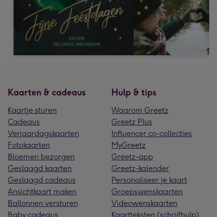
Kaarten & cadeaus
Hulp & tips
Kaartje sturen
Waarom Greetz
Cadeaus
Greetz Plus
Verjaardagskaarten
Influencer co-collecties
Fotokaarten
MyGreetz
Bloemen bezorgen
Greetz-app
Geslaagd kaarten
Greetz-kalender
Geslaagd cadeaus
Personaliseer je kaart
Ansichtkaart maken
Groepswenskaarten
Ballonnen versturen
Videowenskaarten
Baby cadeaus
Kaartteksten (schrijfhulp)