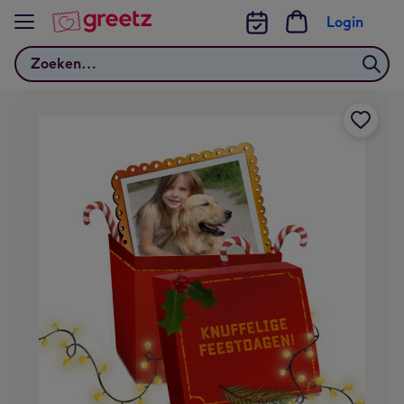
Bekijk meer
Login
Zoeken