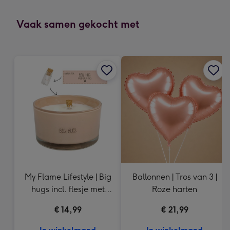
mm
-
Vaak samen gekocht met
Dimensions:
118
x
166
mm
My Flame Lifestyle | Big
Ballonnen | Tros van 3 |
hugs incl. flesje met
Roze harten
tekst
€ 14,99
€ 21,99