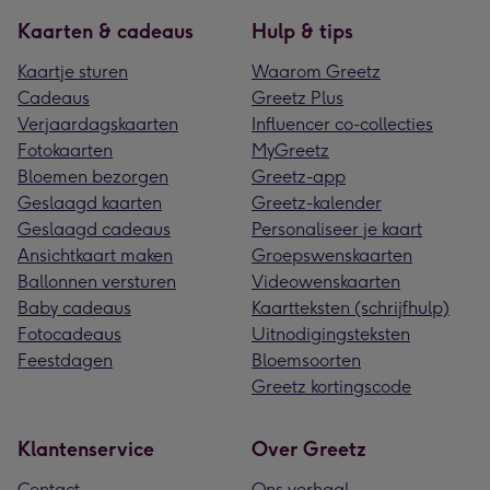
Kaarten & cadeaus
Hulp & tips
Kaartje sturen
Waarom Greetz
Cadeaus
Greetz Plus
Verjaardagskaarten
Influencer co-collecties
Fotokaarten
MyGreetz
Bloemen bezorgen
Greetz-app
Geslaagd kaarten
Greetz-kalender
Geslaagd cadeaus
Personaliseer je kaart
Ansichtkaart maken
Groepswenskaarten
Ballonnen versturen
Videowenskaarten
Baby cadeaus
Kaartteksten (schrijfhulp)
Fotocadeaus
Uitnodigingsteksten
Feestdagen
Bloemsoorten
Greetz kortingscode
Klantenservice
Over Greetz
Contact
Ons verhaal