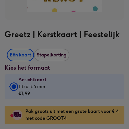
Greetz | Kerstkaart | Feestelijk
Eén kaart
Stapelkorting
Kies het formaat
Ansichtkaart
Ansichtkaart
118 x 166 mm
-
€1,99
€1,99
-
Pak groots uit met een grote kaart voor € 4
118
met code GROOT4
x
166