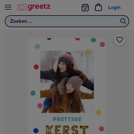
Bekijk meer
Login
Zoeken