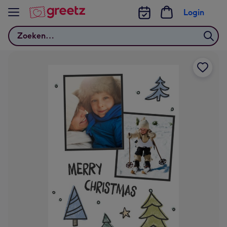
Bekijk meer
Login
Zoeken