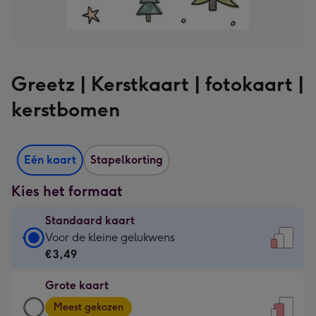
Greetz | Kerstkaart | fotokaart |
kerstbomen
Eén kaart
Stapelkorting
Kies het formaat
Standaard kaart
Standaard
Voor de kleine gelukwens
kaart
€3,49
-
Grote kaart
€3,49
Grote
-
Meest gekozen