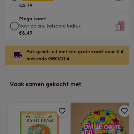
kaart
Voor
€4,79
-
de
€4,79
kleine
Mega kaart
-
gelukwens
Mega
Voor de onuitwisbare indruk
Meest
-
kaart
€6,49
gekozen
Dimensions:
-
-
120
€6,49
Dimensions:
Pak groots uit met een grote kaart voor € 4
x
-
167
met code GROOT4
160
Voor
x
mm
de
231
onuitwisbare
mm
indruk
Vaak samen gekocht met
-
Dimensions:
241
x
333
mm