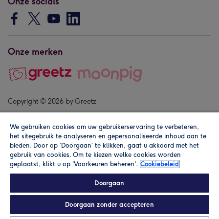
Onze socials
Onze merken
Copyright © 2026 by Greetz
We gebruiken cookies om uw gebruikerservaring te verbeteren,
het sitegebruik te analyseren en gepersonaliseerde inhoud aan te
bieden. Door op ‘Doorgaan’ te klikken, gaat u akkoord met het
gebruik van cookies. Om te kiezen welke cookies worden
geplaatst, klikt u op 'Voorkeuren beheren'.
Cookiebeleid
Alle prijzen zijn inclusief btw en andere heffingen. Lees de
algemene voorwaarden
.
Doorgaan
Doorgaan zonder accepteren
Personaliseren