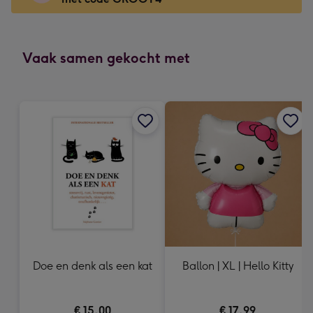
x
166
mm
-
Vaak samen gekocht met
Dimensions:
118
x
166
mm
Doe en denk als een kat
Ballon | XL | Hello Kitty
€ 15,00
€ 17,99