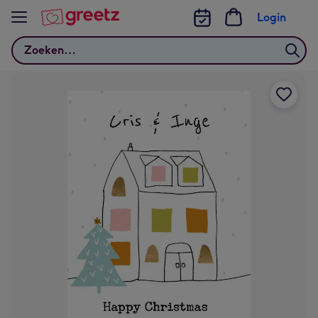
Bekijk meer
Login
Zoeken