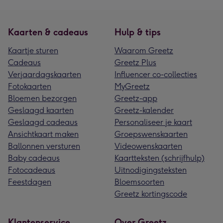
Kaarten & cadeaus
Hulp & tips
Kaartje sturen
Waarom Greetz
Cadeaus
Greetz Plus
Verjaardagskaarten
Influencer co-collecties
Fotokaarten
MyGreetz
Bloemen bezorgen
Greetz-app
Geslaagd kaarten
Greetz-kalender
Geslaagd cadeaus
Personaliseer je kaart
Ansichtkaart maken
Groepswenskaarten
Ballonnen versturen
Videowenskaarten
Baby cadeaus
Kaartteksten (schrijfhulp)
Fotocadeaus
Uitnodigingsteksten
Feestdagen
Bloemsoorten
Greetz kortingscode
Klantenservice
Over Greetz