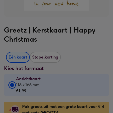
Greetz | Kerstkaart | Happy
Christmas
Eén kaart
Stapelkorting
Kies het formaat
Ansichtkaart
Ansichtkaart
118 x 166 mm
-
€1,99
€1,99
-
Pak groots uit met een grote kaart voor € 4
118
met code GROOT4