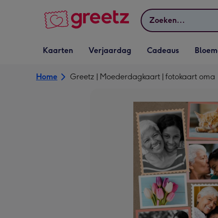
Bekijk meer
Zoeken
Vervolgkeuzelijst
Vervolgkeuzelijst
Vervolgkeuzelijst
Vervolgkeuz
Kaarten
Verjaardag
Cadeaus
Bloem
Kaarten openen
Verjaardag openen
Cadeaus openen
Bloemen o
Home
Greetz | Moederdagkaart | fotokaart oma