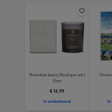
Riverdale kaars | Boutique wit |
Onver
10cm
€ 16,99
In winkelmand
In