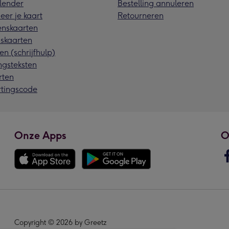
lender
Bestelling annuleren
eer je kaart
Retourneren
nskaarten
skaarten
en (schrijfhulp)
ngsteksten
rten
rtingscode
Onze Apps
O
Copyright © 2026 by Greetz