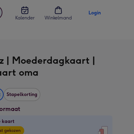
Login
Kalender
Winkelmand
jst
en
z | Moederdagkaart |
aart oma
t
Stapelkorting
formaat
 kaart
e
st gekozen