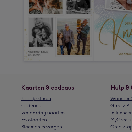
Kaarten & cadeaus
Hulp & 
Kaartje sturen
Waarom G
Cadeaus
Greetz Pl
Verjaardagskaarten
Influencer
Fotokaarten
MyGreetz
Bloemen bezorgen
Greetz-a