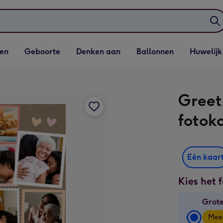
elijst
Vervolgkeuzelijst
Vervolgkeuzelijst
Vervolgkeuzelijst
Vervolgkeuzeli
en
Geboorte
Denken aan
Ballonnen
Huwelijk
penen
Geboorte openen
Denken aan openen
Ballonnen openen
Huwelijk open
Greet
fotok
Eén kaar
Kies het 
Grote
Grot
Mee