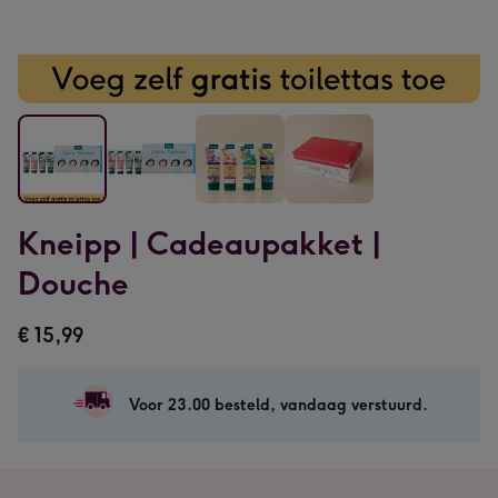
Kneipp
Kneipp
Kneipp
Kneipp
Kneipp | Cadeaupakket |
|
|
|
|
Cadeaupakket
Cadeaupakket
Cadeaupakket
Cadeaupakket
Douche
|
|
|
|
Douche
Douche
Douche
Douche
€ 15,99
afbeelding
afbeelding
afbeelding
afbeelding
1
2
3
4
Voor 23.00 besteld, vandaag verstuurd.