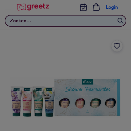
Bekijk meer
Login
Zoeken