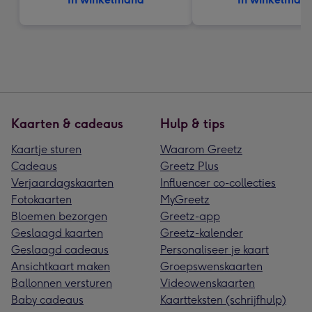
Kaarten & cadeaus
Hulp & tips
Kaartje sturen
Waarom Greetz
Cadeaus
Greetz Plus
Verjaardagskaarten
Influencer co-collecties
Fotokaarten
MyGreetz
Bloemen bezorgen
Greetz-app
Geslaagd kaarten
Greetz-kalender
Geslaagd cadeaus
Personaliseer je kaart
Ansichtkaart maken
Groepswenskaarten
Ballonnen versturen
Videowenskaarten
Baby cadeaus
Kaartteksten (schrijfhulp)