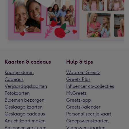
Kaarten & cadeaus
Hulp & tips
Kaartje sturen
Waarom Greetz
Cadeaus
Greetz Plus
Verjaardagskaarten
Influencer co-collecties
Fotokaarten
MyGreetz
Bloemen bezorgen
Greetz-app
Geslaagd kaarten
Greetz-kalender
Geslaagd cadeaus
Personaliseer je kaart
Ansichtkaart maken
Groepswenskaarten
Ballonnen versturen
Videowenskaarten