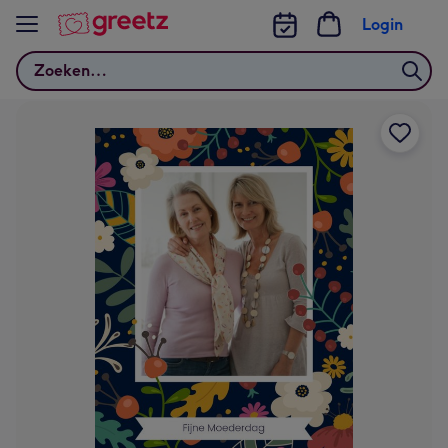
Bekijk meer
Login
Zoeken