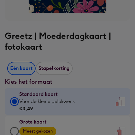
Greetz | Moederdagkaart |
fotokaart
Eén kaart
Stapelkorting
Kies het formaat
Standaard kaart
Standaard
Voor de kleine gelukwens
kaart
€3,49
-
Grote kaart
€3,49
Grote
-
Meest gekozen