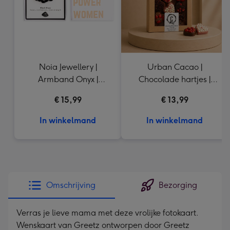
Noia Jewellery |
Urban Cacao |
Armband Onyx |
Chocolade hartjes |
Goudkleurig
155g
€ 15,99
€ 13,99
In winkelmand
In winkelmand
Omschrijving
Bezorging
Verras je lieve mama met deze vrolijke fotokaart.
Wenskaart van Greetz ontworpen door Greetz