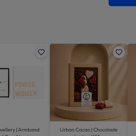
indru
-
Dimen
241
x
333
mm
wellery | Armband
Urban Cacao | Chocolade