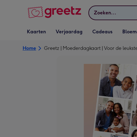
Bekijk meer
Zoeken
Vervolgkeuzelijst
Vervolgkeuzelijst
Vervolgkeuzelijst
Vervolgkeuz
Kaarten
Verjaardag
Cadeaus
Bloem
Kaarten openen
Verjaardag openen
Cadeaus openen
Bloemen o
Home
Greetz | Moederdagkaart | Voor de leukste