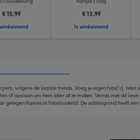
 | Goudkleurig
hartjes | 155g
€ 15,99
€ 13,99
 winkelmand
In winkelmand
s, volgens de laatste trends. Voeg je eigen foto('s), tekst e
eten of opslaan om hem later af te maken. Verras met dit liev
 gelegen frames in fotostrookstijl. De achtergrond heeft een 