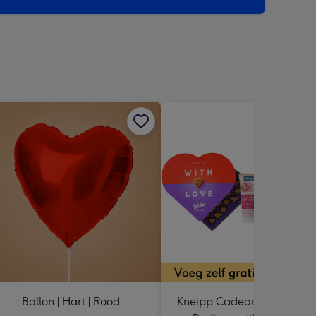
k
sions:
Ballon | Hart | Rood
Kneipp Cadeaupakket | Mil