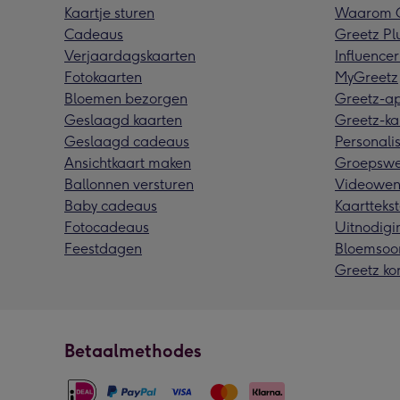
Kaartje sturen
Waarom G
Cadeaus
Greetz Pl
Verjaardagskaarten
Influencer
Fotokaarten
MyGreetz
Bloemen bezorgen
Greetz-a
Geslaagd kaarten
Greetz-ka
Geslaagd cadeaus
Personalis
Ansichtkaart maken
Groepswe
Ballonnen versturen
Videowen
Baby cadeaus
Kaarttekst
Fotocadeaus
Uitnodigi
Feestdagen
Bloemsoo
Greetz ko
Betaalmethodes