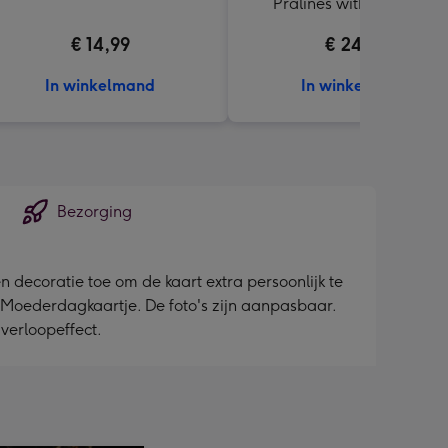
Pralines with love 165g
€ 14,99
€ 24,49
In winkelmand
In winkelmand
Bezorging
n decoratie toe om de kaart extra persoonlijk te
e Moederdagkaartje. De foto's zijn aanpasbaar.
verloopeffect.