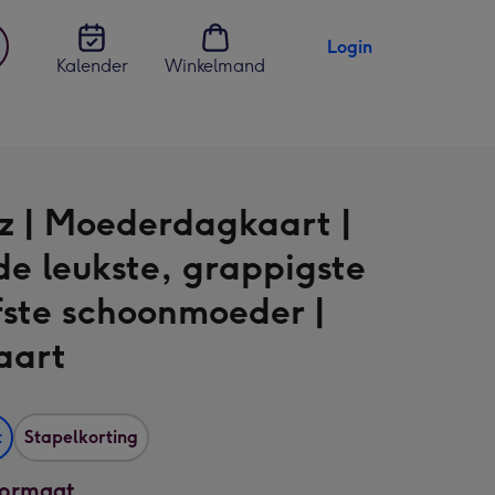
Login
Kalender
Winkelmand
jst
en
z | Moederdagkaart |
de leukste, grappigste
efste schoonmoeder |
aart
t
Stapelkorting
formaat