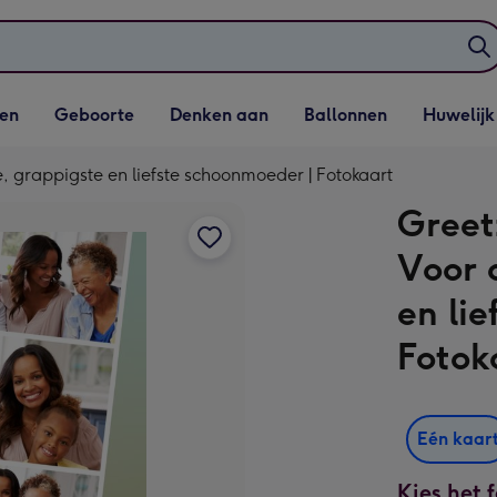
elijst
Vervolgkeuzelijst
Vervolgkeuzelijst
Vervolgkeuzelijst
Vervolgkeuzeli
en
Geboorte
Denken aan
Ballonnen
Huwelijk
penen
Geboorte openen
Denken aan openen
Ballonnen openen
Huwelijk open
, grappigste en liefste schoonmoeder | Fotokaart
Greet
Voor 
en li
Fotok
Eén kaar
Kies het 