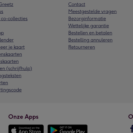
reetz
Contact
us
Meestgestelde vragen
 co-collecties
Bezorginformatie
Wettelijke garantie
pp
Bestellen en betalen
lender
Bestelling annuleren
eer je kaart
Retourneren
nskaarten
skaarten
en (schrijfhulp)
ngsteksten
rten
rtingscode
Onze Apps
O