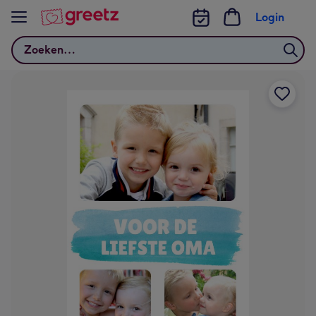
Bekijk meer
Login
Zoeken