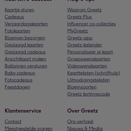
Kaartje sturen
Waarom Greetz
Cadeaus
Greetz Plus
Verjaardagskaarten
Influencer co-collecties
Fotokaarten
MyGreetz
Bloemen bezorgen
Greetz-app
Geslaagd kaarten
Greetz-kalender
Geslaagd cadeaus
Personaliseer je kaart
Ansichtkaart maken
Groepswenskaarten
Ballonnen versturen
Videowenskaarten
Baby cadeaus
Kaartteksten (schrijfhulp)
Fotocadeaus
Uitnodigingsteksten
Feestdagen
Bloemsoorten
Greetz kortingscode
Klantenservice
Over Greetz
Contact
Ons verhaal
Meestgestelde vragen
Nieuws & Media