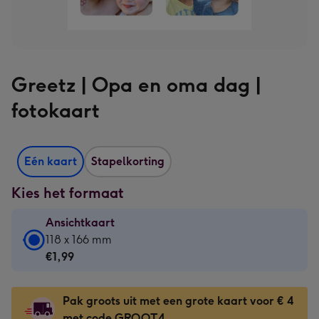
Greetz | Opa en oma dag |
fotokaart
Eén kaart
Stapelkorting
Kies het formaat
Ansichtkaart
Ansichtkaart
118 x 166 mm
-
€1,99
€1,99
-
Pak groots uit met een grote kaart voor € 4
118
met code GROOT4