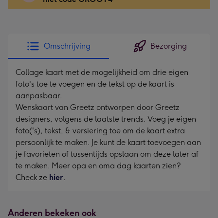
x
166
mm
-
Omschrijving
Bezorging
Dimensions:
118
Collage kaart met de mogelijkheid om drie eigen
x
foto's toe te voegen en de tekst op de kaart is
166
aanpasbaar.
mm
Wenskaart van Greetz ontworpen door Greetz
designers, volgens de laatste trends. Voeg je eigen
foto('s), tekst, & versiering toe om de kaart extra
persoonlijk te maken. Je kunt de kaart toevoegen aan
je favorieten of tussentijds opslaan om deze later af
te maken. Meer opa en oma dag kaarten zien?
Check ze
hier
.
Anderen bekeken ook