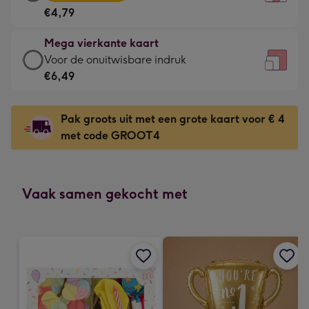
vierkante
Voor
€4,79
kaart
de
-
kleine
Mega vierkante kaart
€4,79
gelukwens
Mega
Voor de onuitwisbare indruk
-
-
vierkante
€6,49
Meest
Dimensions:
kaart
gekozen
130
-
-
Pak groots uit met een grote kaart voor € 4
x
€6,49
Dimensions:
met code GROOT4
130
-
167
mm
Voor
x
de
167
onuitwisbare
Vaak samen gekocht met
mm
indruk
-
Dimensions:
240
x
240
mm