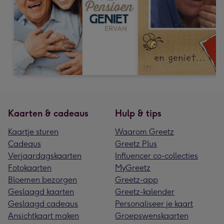
Kaarten & cadeaus
Hulp & tips
Kaartje sturen
Waarom Greetz
Cadeaus
Greetz Plus
Verjaardagskaarten
Influencer co-collecties
Fotokaarten
MyGreetz
Bloemen bezorgen
Greetz-app
Geslaagd kaarten
Greetz-kalender
Geslaagd cadeaus
Personaliseer je kaart
Ansichtkaart maken
Groepswenskaarten