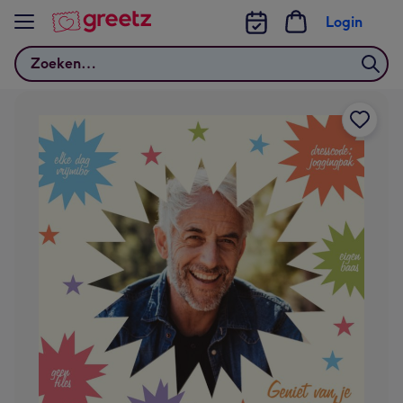
Bekijk meer
Login
Zoeken