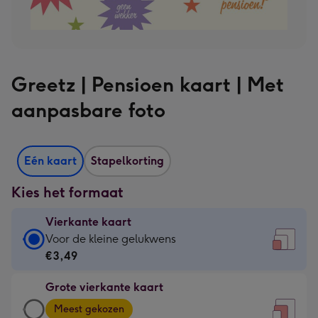
Greetz | Pensioen kaart | Met
aanpasbare foto
Eén kaart
Stapelkorting
Kies het formaat
Vierkante kaart
Vierkante
Voor de kleine gelukwens
kaart
€3,49
-
Grote vierkante kaart
€3,49
Grote
-
Meest gekozen