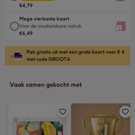
vierkante
Voor
€4,79
kaart
de
-
kleine
Mega vierkante kaart
€4,79
gelukwens
Mega
Voor de onuitwisbare indruk
-
-
vierkante
€6,49
Meest
Dimensions:
kaart
gekozen
130
-
-
Pak groots uit met een grote kaart voor € 4
x
€6,49
Dimensions:
met code GROOT4
130
-
167
mm
Voor
x
de
167
onuitwisbare
Vaak samen gekocht met
mm
indruk
-
Dimensions:
240
x
240
mm