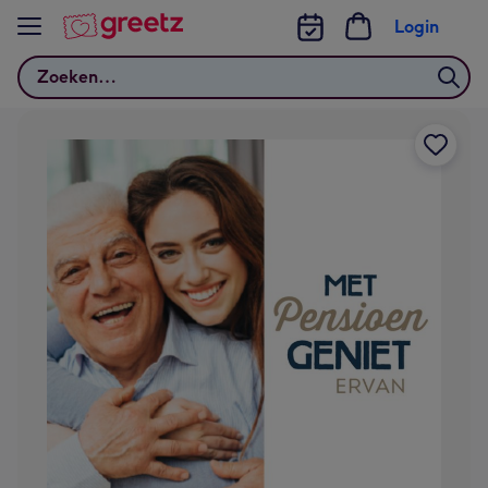
Bekijk meer
Login
Zoeken