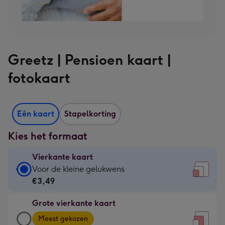
Greetz | Pensioen kaart |
fotokaart
Eén kaart
Stapelkorting
Kies het formaat
Vierkante kaart
Vierkante
Voor de kleine gelukwens
kaart
€3,49
-
Grote vierkante kaart
€3,49
Grote
-
Meest gekozen