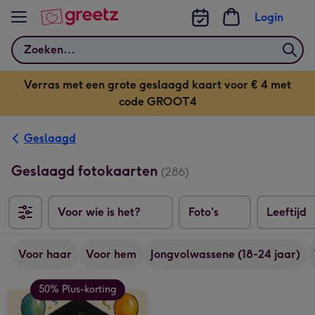
Bekijk meer
Login
Zoeken
Verras met een grote geslaagd kaart voor € 4 met
code GROOT4
Geslaagd
Geslaagd fotokaarten
(286)
Voor wie is het?
Foto's
Leeftijd
Voor haar
Voor hem
Jongvolwassene (18-24 jaar)
50% Plus-korting