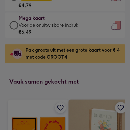
kaart
Voor
€4,79
-
de
€4,79
kleine
Mega kaart
-
gelukwens
Mega
Voor de onuitwisbare indruk
Meest
-
kaart
€6,49
gekozen
Dimensions:
-
-
120
€6,49
Dimensions:
Pak groots uit met een grote kaart voor € 4
x
-
167
met code GROOT4
160
Voor
x
mm
de
231
onuitwisbare
mm
indruk
Vaak samen gekocht met
-
Dimensions:
241
x
333
mm