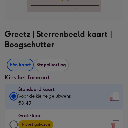
Greetz | Sterrenbeeld kaart |
Boogschutter
Eén kaart
Stapelkorting
Kies het formaat
Standaard kaart
Standaard
Voor de kleine gelukwens
kaart
€3,49
-
Grote kaart
€3,49
Grote
-
Meest gekozen