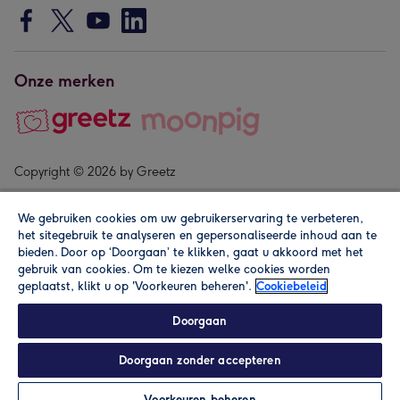
Onze merken
Copyright © 2026 by Greetz
We gebruiken cookies om uw gebruikerservaring te verbeteren,
het sitegebruik te analyseren en gepersonaliseerde inhoud aan te
bieden. Door op ‘Doorgaan’ te klikken, gaat u akkoord met het
gebruik van cookies. Om te kiezen welke cookies worden
geplaatst, klikt u op 'Voorkeuren beheren'.
Cookiebeleid
Alle prijzen zijn inclusief btw en andere heffingen. Lees de
algemene voorwaarden
.
Doorgaan
Doorgaan zonder accepteren
Personaliseren
Voorkeuren beheren