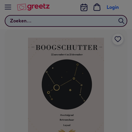
Bekijk meer
Login
Zoeken