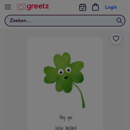
Bekijk meer
Login
Zoeken