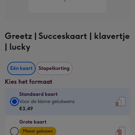
Greetz | Succeskaart | klavertje
| lucky
Eén kaart
Stapelkorting
Kies het formaat
Standaard kaart
Standaard
Voor de kleine gelukwens
kaart
€3,49
-
Grote kaart
€3,49
Grote
-
Meest gekozen