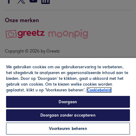
Onze merken
Copyright © 2026 by Greetz
We gebruiken cookies om uw gebruikerservaring te verbeteren,
het sitegebruik te analyseren en gepersonaliseerde inhoud aan te
bieden. Door op ‘Doorgaan’ te klikken, gaat u akkoord met het
gebruik van cookies. Om te kiezen welke cookies worden
geplaatst, klikt u op 'Voorkeuren beheren'.
Cookiebeleid
Alle prijzen zijn inclusief btw en andere heffingen. Lees de
algemene voorwaarden
.
Doorgaan
Doorgaan zonder accepteren
Personaliseren
Voorkeuren beheren