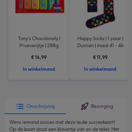
Tony's Chocolonely |
Happy Socks | 1 paar |
Proeverijtje | 288g
Duimen | maat 41 - 46
€ 16,99
€ 11,99
In winkelmand
In winkelmand
Omschrijving
Bezorging
Wens iemand succes met deze leuke succeskaart!
Op de kaart staat een klavertje vier en de tekst: Het