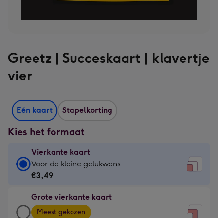
Greetz | Succeskaart | klavertje
vier
Eén kaart
Stapelkorting
Kies het formaat
Vierkante kaart
Vierkante
Voor de kleine gelukwens
kaart
€3,49
-
Grote vierkante kaart
€3,49
Grote
-
Meest gekozen