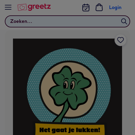
Bekijk meer
Login
Zoeken