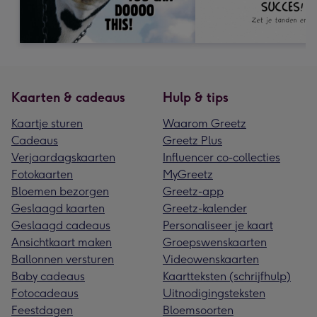
Kaarten & cadeaus
Hulp & tips
Kaartje sturen
Waarom Greetz
Cadeaus
Greetz Plus
Verjaardagskaarten
Influencer co-collecties
Fotokaarten
MyGreetz
Bloemen bezorgen
Greetz-app
Geslaagd kaarten
Greetz-kalender
Geslaagd cadeaus
Personaliseer je kaart
Ansichtkaart maken
Groepswenskaarten
Ballonnen versturen
Videowenskaarten
Baby cadeaus
Kaartteksten (schrijfhulp)
Fotocadeaus
Uitnodigingsteksten
Feestdagen
Bloemsoorten