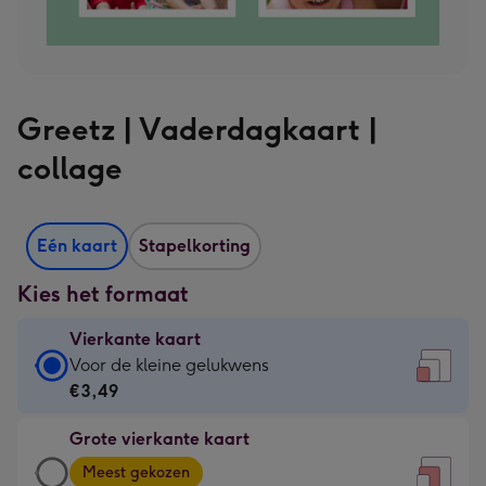
Greetz | Vaderdagkaart |
collage
Eén kaart
Stapelkorting
Kies het formaat
Vierkante kaart
Vierkante
Voor de kleine gelukwens
kaart
€3,49
-
Grote vierkante kaart
€3,49
Grote
-
Meest gekozen