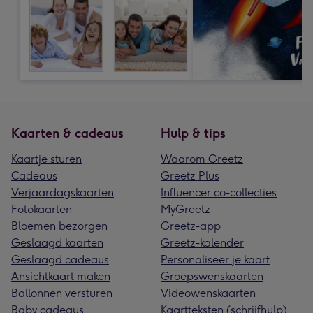
Kaarten & cadeaus
Hulp & tips
Kaartje sturen
Waarom Greetz
Cadeaus
Greetz Plus
Verjaardagskaarten
Influencer co-collecties
Fotokaarten
MyGreetz
Bloemen bezorgen
Greetz-app
Geslaagd kaarten
Greetz-kalender
Geslaagd cadeaus
Personaliseer je kaart
Ansichtkaart maken
Groepswenskaarten
Ballonnen versturen
Videowenskaarten
Baby cadeaus
Kaartteksten (schrijfhulp)