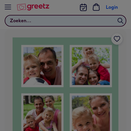
Bekijk meer
Login
Zoeken