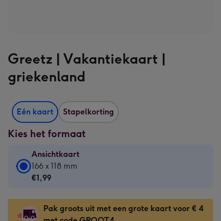
Greetz | Vakantiekaart |
griekenland
Eén kaart
Stapelkorting
Kies het formaat
Ansichtkaart
Ansichtkaart
166 x 118 mm
-
€1,99
€1,99
-
Pak groots uit met een grote kaart voor € 4
166
met code GROOT4