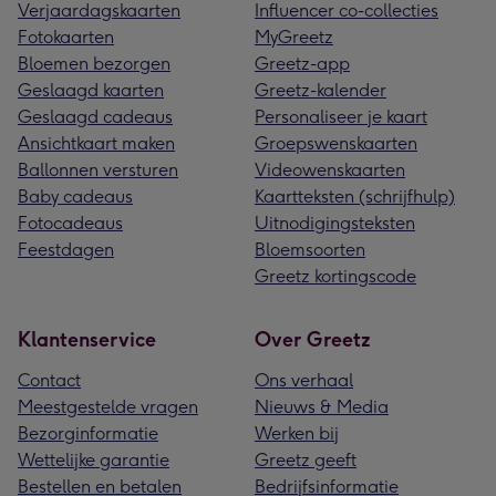
Verjaardagskaarten
Influencer co-collecties
Fotokaarten
MyGreetz
Bloemen bezorgen
Greetz-app
Geslaagd kaarten
Greetz-kalender
Geslaagd cadeaus
Personaliseer je kaart
Ansichtkaart maken
Groepswenskaarten
Ballonnen versturen
Videowenskaarten
Baby cadeaus
Kaartteksten (schrijfhulp)
Fotocadeaus
Uitnodigingsteksten
Feestdagen
Bloemsoorten
Greetz kortingscode
Klantenservice
Over Greetz
Contact
Ons verhaal
Meestgestelde vragen
Nieuws & Media
Bezorginformatie
Werken bij
Wettelijke garantie
Greetz geeft
Bestellen en betalen
Bedrijfsinformatie