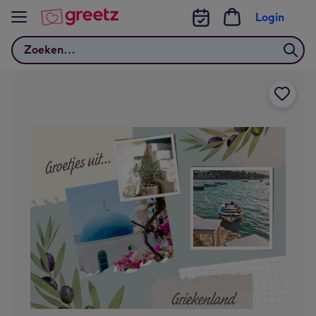
Bekijk meer
Login
Zoeken