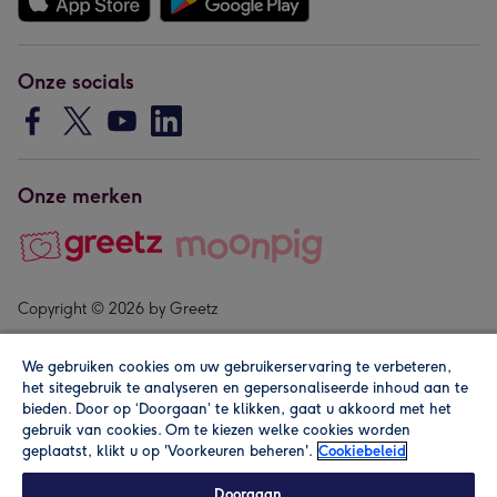
Onze socials
Onze merken
Copyright © 2026 by Greetz
We gebruiken cookies om uw gebruikerservaring te verbeteren,
het sitegebruik te analyseren en gepersonaliseerde inhoud aan te
bieden. Door op ‘Doorgaan’ te klikken, gaat u akkoord met het
gebruik van cookies. Om te kiezen welke cookies worden
geplaatst, klikt u op 'Voorkeuren beheren'.
Cookiebeleid
Alle prijzen zijn inclusief btw en andere heffingen. Lees de
algemene voorwaarden
.
Doorgaan