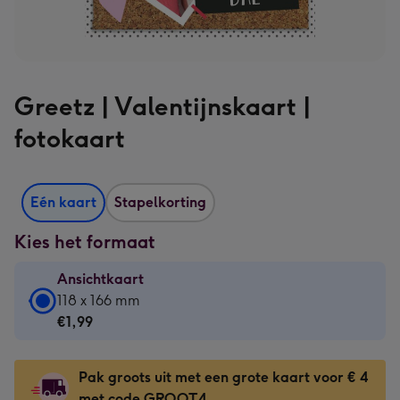
Greetz | Valentijnskaart |
fotokaart
Eén kaart
Stapelkorting
Kies het formaat
Ansichtkaart
Ansichtkaart
118 x 166 mm
-
€1,99
€1,99
-
Pak groots uit met een grote kaart voor € 4
118
met code GROOT4