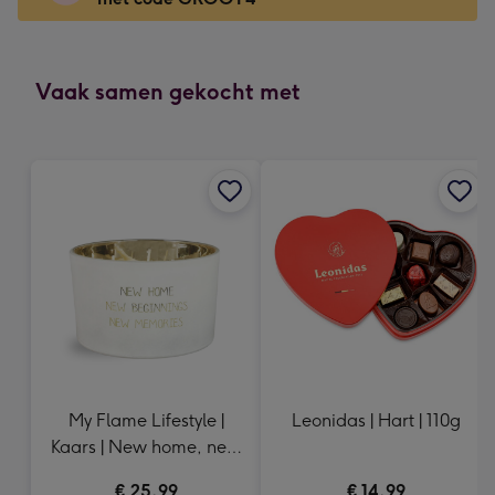
x
166
mm
-
Vaak samen gekocht met
Dimensions:
118
x
166
mm
My Flame Lifestyle |
Leonidas | Hart | 110g
Kaars | New home, new
beginnings, new
€ 25,99
€ 14,99