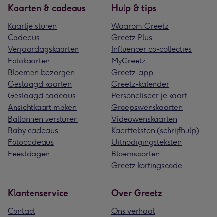
Kaarten & cadeaus
Hulp & tips
Kaartje sturen
Waarom Greetz
Cadeaus
Greetz Plus
Verjaardagskaarten
Influencer co-collecties
Fotokaarten
MyGreetz
Bloemen bezorgen
Greetz-app
Geslaagd kaarten
Greetz-kalender
Geslaagd cadeaus
Personaliseer je kaart
Ansichtkaart maken
Groepswenskaarten
Ballonnen versturen
Videowenskaarten
Baby cadeaus
Kaartteksten (schrijfhulp)
Fotocadeaus
Uitnodigingsteksten
Feestdagen
Bloemsoorten
Greetz kortingscode
Klantenservice
Over Greetz
Contact
Ons verhaal