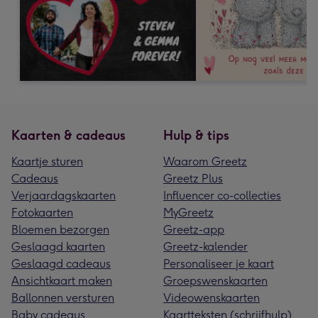
Kaarten & cadeaus
Hulp & tips
Kaartje sturen
Waarom Greetz
Cadeaus
Greetz Plus
Verjaardagskaarten
Influencer co-collecties
Fotokaarten
MyGreetz
Bloemen bezorgen
Greetz-app
Geslaagd kaarten
Greetz-kalender
Geslaagd cadeaus
Personaliseer je kaart
Ansichtkaart maken
Groepswenskaarten
Ballonnen versturen
Videowenskaarten
Baby cadeaus
Kaartteksten (schrijfhulp)