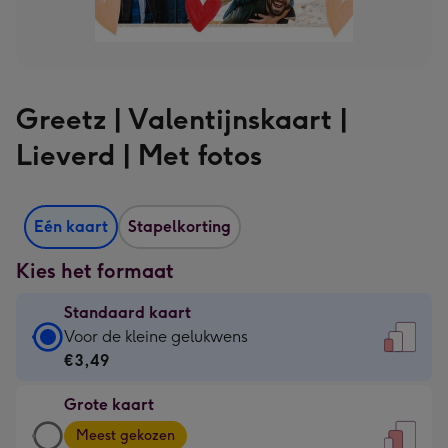
Greetz | Valentijnskaart |
Lieverd | Met fotos
Eén kaart
Stapelkorting
Kies het formaat
Standaard kaart
Standaard
Voor de kleine gelukwens
kaart
€3,49
-
Grote kaart
€3,49
Grote
-
Meest gekozen