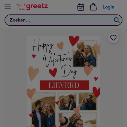
Bekijk meer
Login
Zoeken