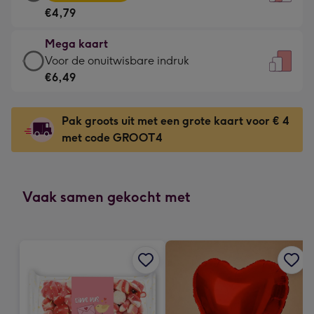
kaart
Voor
€4,79
-
de
€4,79
kleine
Mega kaart
-
gelukwens
Mega
Voor de onuitwisbare indruk
Meest
-
kaart
€6,49
gekozen
Dimensions:
-
-
120
€6,49
Dimensions:
Pak groots uit met een grote kaart voor € 4
x
-
167
met code GROOT4
160
Voor
x
mm
de
231
onuitwisbare
mm
indruk
Vaak samen gekocht met
-
Dimensions:
241
x
333
mm