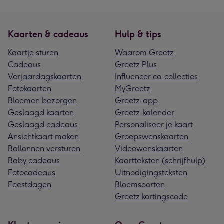
Kaarten & cadeaus
Hulp & tips
Kaartje sturen
Waarom Greetz
Cadeaus
Greetz Plus
Verjaardagskaarten
Influencer co-collecties
Fotokaarten
MyGreetz
Bloemen bezorgen
Greetz-app
Geslaagd kaarten
Greetz-kalender
Geslaagd cadeaus
Personaliseer je kaart
Ansichtkaart maken
Groepswenskaarten
Ballonnen versturen
Videowenskaarten
Baby cadeaus
Kaartteksten (schrijfhulp)
Fotocadeaus
Uitnodigingsteksten
Feestdagen
Bloemsoorten
Greetz kortingscode