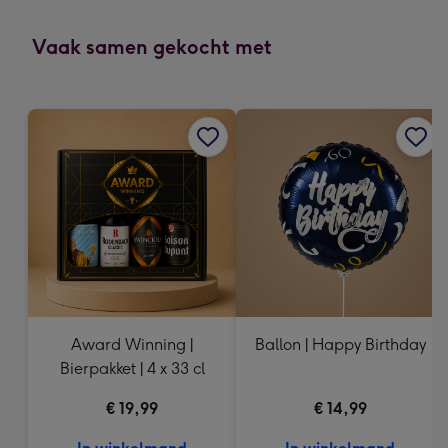
mm
-
Vaak samen gekocht met
Dimensions:
118
x
166
mm
Award Winning |
Ballon | Happy Birthday
Bierpakket | 4 x 33 cl
€ 19,99
€ 14,99