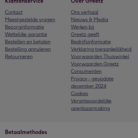
Klantenservice
Over Greetz
Contact
Ons verhaal
Meestgestelde vragen
Nieuws & Media
Bezorginformatie
Werken bij
Wettelijke garantie
Greetz geeft
Bestellen en betalen
Bedrijfsinformatie
Bestelling annuleren
Verklaring toegankelijkheid
Retourneren
Voorwaarden Thuiswinkel
Voorwaarden Greetz
Consumenten
Privacy - geupdate
december 2024
Cookies
Verantwoordelijke
openbaarmaking
Betaalmethodes