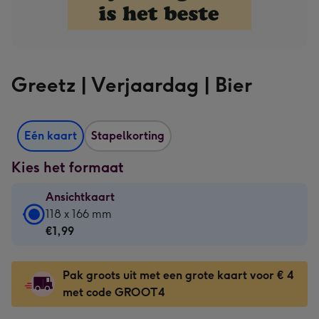
Greetz | Verjaardag | Bier
Eén kaart
Stapelkorting
Kies het formaat
Ansichtkaart
Ansichtkaart
118 x 166 mm
-
€1,99
€1,99
-
Pak groots uit met een grote kaart voor € 4
118
met code GROOT4
x
166