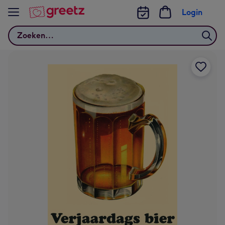
Bekijk meer
Login
Zoeken