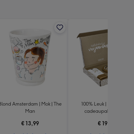
Blond Amsterdam | Mok | The
100% Leuk | Brievenbus
Man
cadeaupakket | Fijne
verjaardag
€ 13,99
€ 19,95