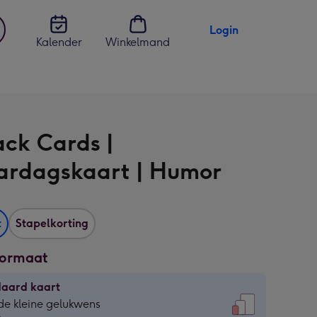
Login
Kalender
Winkelmand
jst
en
ck Cards |
ardagskaart | Humor
t
Stapelkorting
formaat
daard kaart
daard
de kleine gelukwens