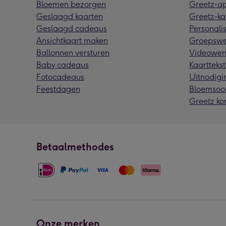
Bloemen bezorgen
Greetz-a
Geslaagd kaarten
Greetz-ka
Geslaagd cadeaus
Personalis
Ansichtkaart maken
Groepswe
Ballonnen versturen
Videowen
Baby cadeaus
Kaarttekst
Fotocadeaus
Uitnodigi
Feestdagen
Bloemsoo
Greetz ko
Betaalmethodes
Onze merken