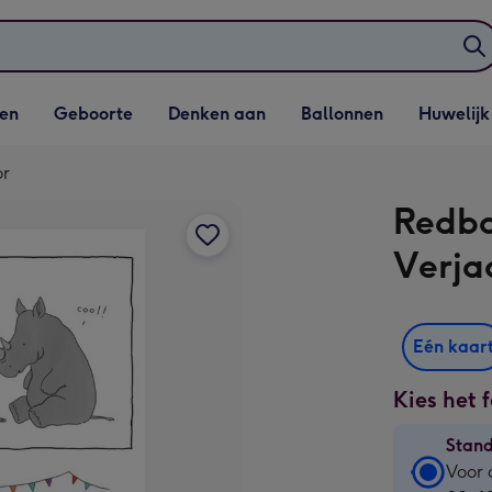
elijst
Vervolgkeuzelijst
Vervolgkeuzelijst
Vervolgkeuzelijst
Vervolgkeuzeli
en
Geboorte
Denken aan
Ballonnen
Huwelijk
penen
Geboorte openen
Denken aan openen
Ballonnen openen
Huwelijk open
or
Redba
Verja
Eén kaar
Kies het 
Stan
Stan
Voor 