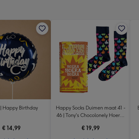
x
333
mm
 | Happy Birthday
Happy Socks Duimen maat 41 -
46 | Tony's Chocolonely Hoera,
Hoera, Hoera! 185g
€ 14,99
€ 19,99