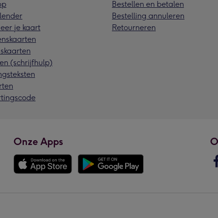
pp
Bestellen en betalen
lender
Bestelling annuleren
eer je kaart
Retourneren
nskaarten
skaarten
en (schrijfhulp)
ngsteksten
rten
rtingscode
Onze Apps
O