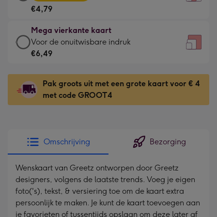
vierkante
Voor
€4,79
kaart
de
-
kleine
Mega vierkante kaart
€4,79
gelukwens
Mega
Voor de onuitwisbare indruk
-
-
vierkante
€6,49
Meest
Dimensions:
kaart
gekozen
130
-
-
Pak groots uit met een grote kaart voor € 4
x
€6,49
Dimensions:
met code GROOT4
130
-
167
mm
Voor
x
de
167
onuitwisbare
mm
Omschrijving
Bezorging
indruk
-
Wenskaart van Greetz ontworpen door Greetz
Dimensions:
designers, volgens de laatste trends. Voeg je eigen
240
foto('s), tekst, & versiering toe om de kaart extra
x
persoonlijk te maken. Je kunt de kaart toevoegen aan
240
je favorieten of tussentijds opslaan om deze later af
mm