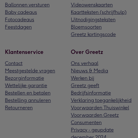
Ballonnen versturen
Videowenskaarten
Baby cadeaus
Kaartteksten (schrijfhulp)
Fotocadeaus
Uitnodigingsteksten
Feestdagen
Bloemsoorten
Greetz kortingscode
Klantenservice
Over Greetz
Contact
Ons verhaal
Meestgestelde vragen
Nieuws & Media
Bezorginformatie
Werken bij
Wettelijke garantie
Greetz geeft
Bestellen en betalen
Bedrijfsinformatie
Bestelling annuleren
Verklaring toegankelijkheid
Retourneren
Voorwaarden Thuiswinkel
Voorwaarden Greetz
Consumenten
Privacy - geupdate
december 2024