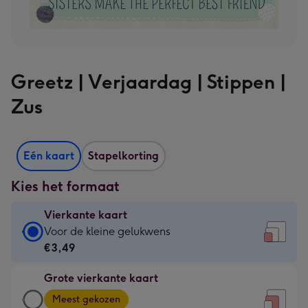
Greetz | Verjaardag | Stippen |
Zus
Eén kaart
Stapelkorting
Kies het formaat
Vierkante kaart
Vierkante
Voor de kleine gelukwens
kaart
€3,49
-
Grote vierkante kaart
€3,49
Grote
-
Meest gekozen