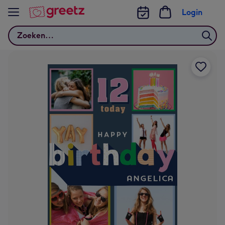
Bekijk meer
Login
Zoeken