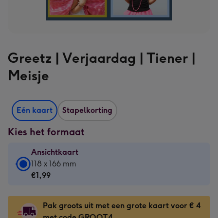
Greetz | Verjaardag | Tiener |
Meisje
Eén kaart
Stapelkorting
Kies het formaat
Ansichtkaart
Ansichtkaart
118 x 166 mm
-
€1,99
€1,99
-
Pak groots uit met een grote kaart voor € 4
118
met code GROOT4