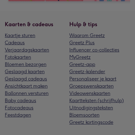
Kaarten & cadeaus
Hulp & tips
Kaartje sturen
Waarom Greetz
Cadeaus
Greetz Plus
Verjaardagskaarten
Influencer co-collecties
Fotokaarten
MyGreetz
Bloemen bezorgen
Greetz-app
Geslaagd kaarten
Greetz-kalender
Geslaagd cadeaus
Personaliseer je kaart
Ansichtkaart maken
Groepswenskaarten
Ballonnen versturen
Videowenskaarten
Baby cadeaus
Kaartteksten (schrijfhulp)
Fotocadeaus
Uitnodigingsteksten
Feestdagen
Bloemsoorten
Greetz kortingscode