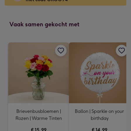
x
166
mm
-
Vaak samen gekocht met
Dimensions:
118
x
166
mm
Brievenbusbloemen |
Ballon | Sparkle on your
Rozen | Warme Tinten
birthday
€ 15,99
€ 14,99