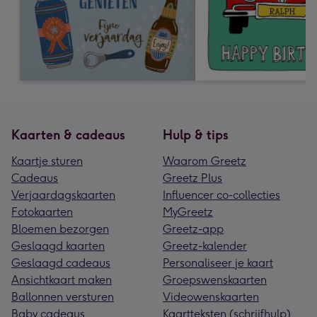
Kaarten & cadeaus
Hulp & tips
Kaartje sturen
Waarom Greetz
Cadeaus
Greetz Plus
Verjaardagskaarten
Influencer co-collecties
Fotokaarten
MyGreetz
Bloemen bezorgen
Greetz-app
Geslaagd kaarten
Greetz-kalender
Geslaagd cadeaus
Personaliseer je kaart
Ansichtkaart maken
Groepswenskaarten
Ballonnen versturen
Videowenskaarten
Baby cadeaus
Kaartteksten (schrijfhulp)