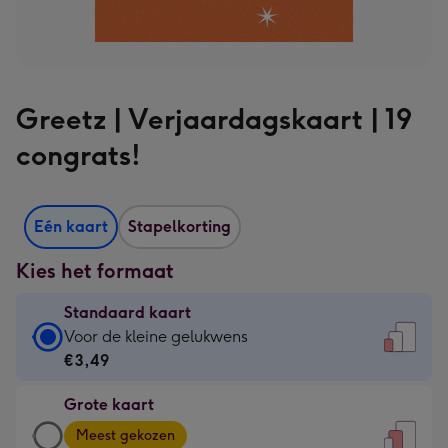
Greetz | Verjaardagskaart | 19
congrats!
Eén kaart
Stapelkorting
Kies het formaat
Standaard kaart
Standaard
Voor de kleine gelukwens
kaart
€3,49
-
Grote kaart
€3,49
Grote
-
Meest gekozen