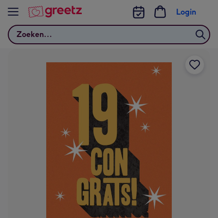
Bekijk meer
Login
Zoeken