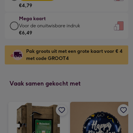
kaart
Voor
€4,79
-
de
€4,79
kleine
Mega kaart
-
gelukwens
Mega
Voor de onuitwisbare indruk
Meest
-
kaart
€6,49
gekozen
Dimensions:
-
-
120
€6,49
Dimensions:
Pak groots uit met een grote kaart voor € 4
x
-
167
met code GROOT4
160
Voor
x
mm
de
231
onuitwisbare
mm
indruk
Vaak samen gekocht met
-
Dimensions:
241
x
333
mm