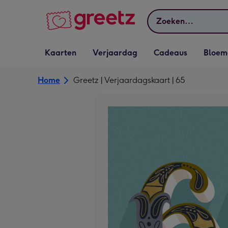
Bekijk meer
Zoeken
Vervolgkeuzelijst
Vervolgkeuzelijst
Vervolgkeuzelijst
Vervolgkeuz
Kaarten
Verjaardag
Cadeaus
Bloem
Kaarten openen
Verjaardag openen
Cadeaus openen
Bloemen o
Home
Greetz | Verjaardagskaart | 65