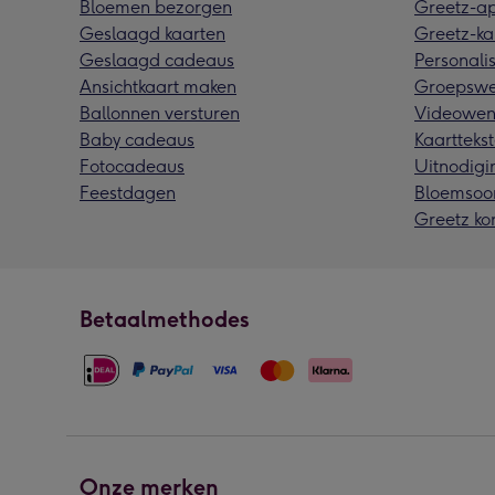
Bloemen bezorgen
Greetz-a
Geslaagd kaarten
Greetz-ka
Geslaagd cadeaus
Personalis
Ansichtkaart maken
Groepswe
Ballonnen versturen
Videowen
Baby cadeaus
Kaarttekst
Fotocadeaus
Uitnodigi
Feestdagen
Bloemsoo
Greetz ko
Betaalmethodes
Onze merken