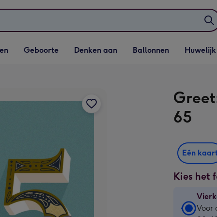
elijst
Vervolgkeuzelijst
Vervolgkeuzelijst
Vervolgkeuzelijst
Vervolgkeuzeli
en
Geboorte
Denken aan
Ballonnen
Huwelijk
penen
Geboorte openen
Denken aan openen
Ballonnen openen
Huwelijk open
Greet
65
Eén kaar
Kies het 
Vierk
Vierk
Voor 