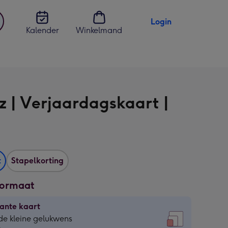
Login
Kalender
Winkelmand
jst
en
z | Verjaardagskaart |
t
Stapelkorting
formaat
ante kaart
ante
de kleine gelukwens