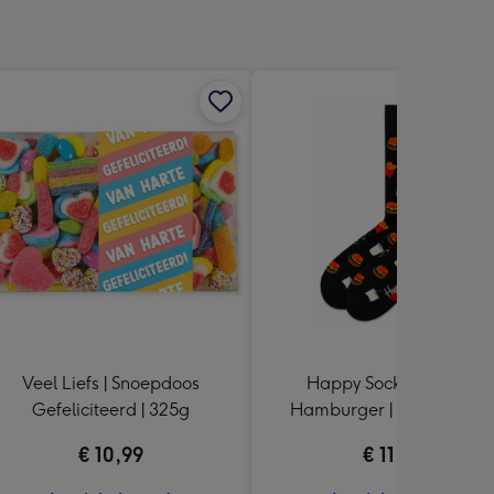
Veel Liefs | Snoepdoos
Happy Socks | 1 paar |
Gefeliciteerd | 325g
Hamburger | maat 41 - 4
€ 10,99
€ 11,99