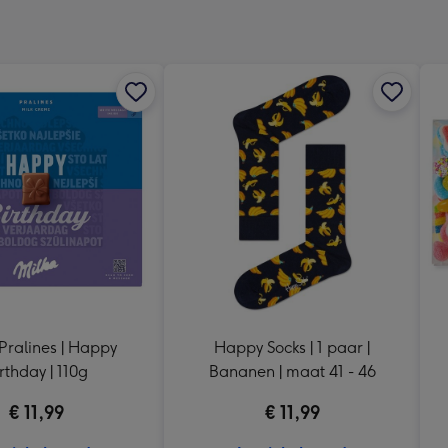
240
x
240
mm
Pralines | Happy
Happy Socks | 1 paar |
rthday | 110g
Bananen | maat 41 - 46
€ 11,99
€ 11,99