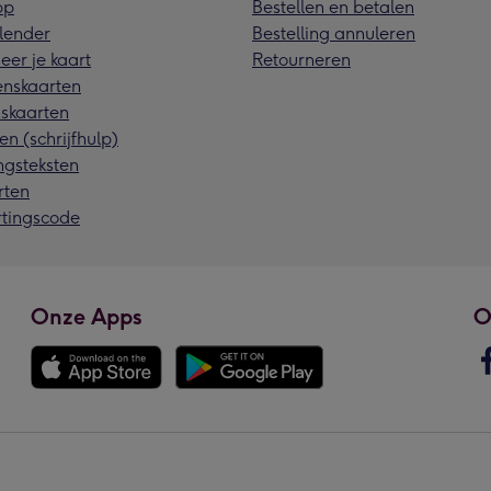
pp
Bestellen en betalen
lender
Bestelling annuleren
eer je kaart
Retourneren
nskaarten
skaarten
en (schrijfhulp)
ngsteksten
rten
rtingscode
Onze Apps
O