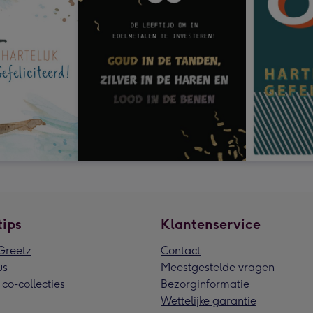
tips
Klantenservice
reetz
Contact
us
Meestgestelde vragen
 co-collecties
Bezorginformatie
Wettelijke garantie