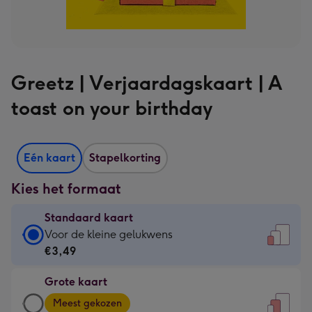
Greetz | Verjaardagskaart | A
toast on your birthday
Eén kaart
Stapelkorting
Kies het formaat
Standaard kaart
Standaard
Voor de kleine gelukwens
kaart
€3,49
-
Grote kaart
€3,49
Grote
-
Meest gekozen