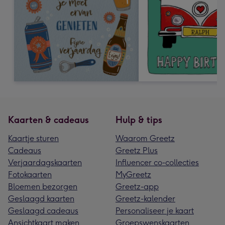
Kaarten & cadeaus
Hulp & tips
Kaartje sturen
Waarom Greetz
Cadeaus
Greetz Plus
Verjaardagskaarten
Influencer co-collecties
Fotokaarten
MyGreetz
Bloemen bezorgen
Greetz-app
Geslaagd kaarten
Greetz-kalender
Geslaagd cadeaus
Personaliseer je kaart
Ansichtkaart maken
Groepswenskaarten