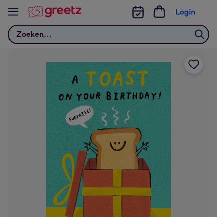
Bekijk meer
Login
Zoeken