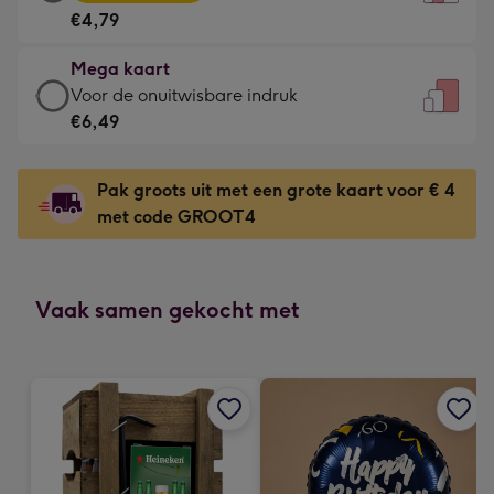
kaart
Voor
€4,79
-
de
€4,79
kleine
Mega kaart
-
gelukwens
Mega
Voor de onuitwisbare indruk
Meest
-
kaart
€6,49
gekozen
Dimensions:
-
-
120
€6,49
Dimensions:
Pak groots uit met een grote kaart voor € 4
x
-
167
met code GROOT4
160
Voor
x
mm
de
231
onuitwisbare
mm
indruk
Vaak samen gekocht met
-
Dimensions:
241
x
333
mm