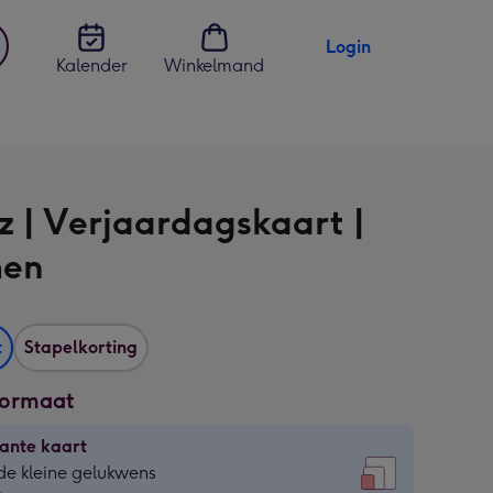
Login
Kalender
Winkelmand
jst
en
z | Verjaardagskaart |
men
t
Stapelkorting
formaat
ante kaart
ante
de kleine gelukwens