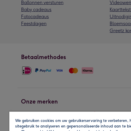
Ballonnen versturen
Videowen
Baby cadeaus
Kaarttekst
Fotocadeaus
Uitnodigi
Feestdagen
Bloemsoo
Greetz ko
Betaalmethodes
Onze merken
We gebruiken cookies om uw gebruikerservaring te verbeteren, 
sitegebruik te analyseren en gepersonaliseerde inhoud aan te b