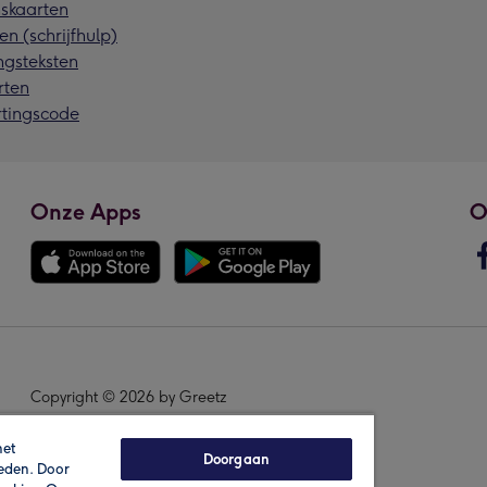
skaarten
en (schrijfhulp)
ngsteksten
rten
rtingscode
Onze Apps
O
Copyright © 2026 by Greetz
het
Doorgaan
ieden. Door