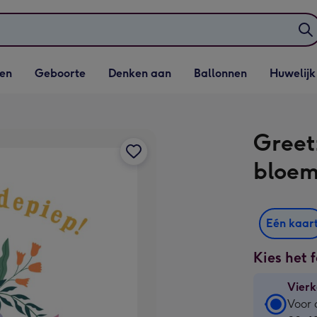
elijst
Vervolgkeuzelijst
Vervolgkeuzelijst
Vervolgkeuzelijst
Vervolgkeuzeli
en
Geboorte
Denken aan
Ballonnen
Huwelijk
penen
Geboorte openen
Denken aan openen
Ballonnen openen
Huwelijk open
Greet
bloe
Eén kaar
Kies het 
Vierk
Vierk
Voor 