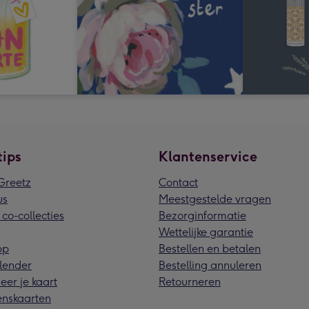
tips
Klantenservice
reetz
Contact
us
Meestgestelde vragen
 co-collecties
Bezorginformatie
Wettelijke garantie
pp
Bestellen en betalen
lender
Bestelling annuleren
eer je kaart
Retourneren
nskaarten