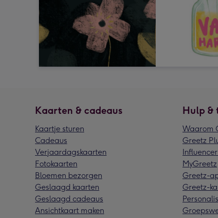
Kaarten & cadeaus
Hulp & 
Kaartje sturen
Waarom G
Cadeaus
Greetz Pl
Verjaardagskaarten
Influencer
Fotokaarten
MyGreetz
Bloemen bezorgen
Greetz-a
Geslaagd kaarten
Greetz-ka
Geslaagd cadeaus
Personalis
Ansichtkaart maken
Groepswe