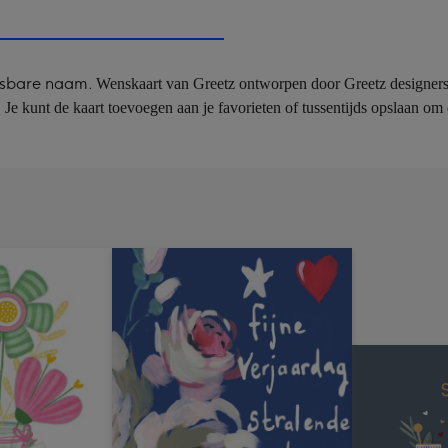
240
x
240
pasbare naam.
Wenskaart van Greetz ontworpen door Greetz designers, vo
mm
 Je kunt de kaart toevoegen aan je favorieten of tussentijds opslaan om 