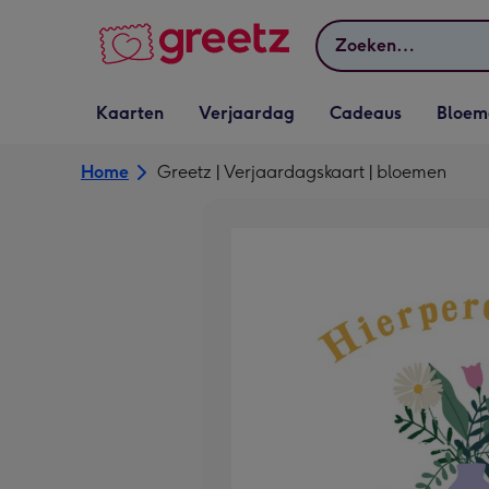
Bekijk meer
Zoeken
Vervolgkeuzelijst
Vervolgkeuzelijst
Vervolgkeuzelijst
Vervolgkeuz
Kaarten
Verjaardag
Cadeaus
Bloem
Kaarten openen
Verjaardag openen
Cadeaus openen
Bloemen o
Home
Greetz | Verjaardagskaart | bloemen