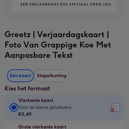
Greetz | Verjaardagskaart |
Foto Van Grappige Koe Met
Aanpasbare Tekst
Eén kaart
Stapelkorting
Kies het formaat
Vierkante kaart
Vierkante
Voor de kleine gelukwens
kaart
€3,49
-
Grote vierkante kaart
€3,49