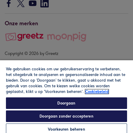
Onze merken
Copyright © 2026 by Greetz
We gebruiken cookies om uw gebruikerservaring te verbeteren,
het sitegebruik te analyseren en gepersonaliseerde inhoud aan te
bieden. Door op ‘Doorgaan’ te klikken, gaat u akkoord met het
gebruik van cookies. Om te kiezen welke cookies worden
geplaatst, klikt u op 'Voorkeuren beheren'.
Cookiebeleid
Alle prijzen zijn inclusief btw en andere heffingen. Lees de
algemene voorwaarden
.
Doorgaan
Doorgaan zonder accepteren
Personaliseren
Voorkeuren beheren