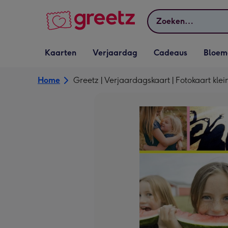
Bekijk meer
Zoeken
Vervolgkeuzelijst
Vervolgkeuzelijst
Vervolgkeuzelijst
Vervolgkeuz
Kaarten
Verjaardag
Cadeaus
Bloem
Kaarten openen
Verjaardag openen
Cadeaus openen
Bloemen o
Home
Greetz | Verjaardagskaart | Fotokaart kle