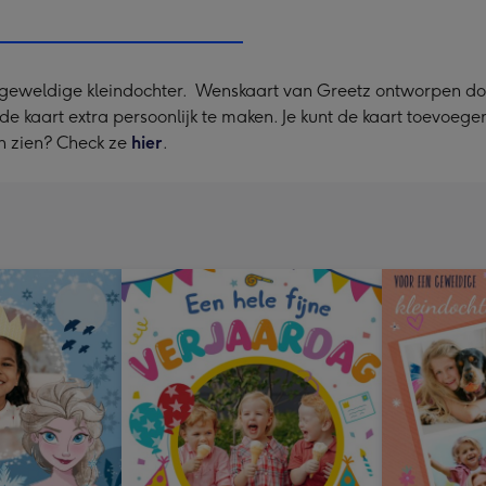
x
333
mm
e geweldige kleindochter. Wenskaart van Greetz ontworpen doo
m de kaart extra persoonlijk te maken. Je kunt de kaart toevoeg
n zien? Check ze
hier
.