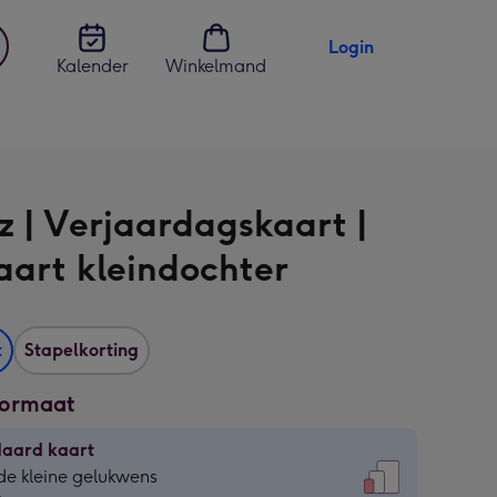
Login
Kalender
Winkelmand
jst
en
z | Verjaardagskaart |
aart kleindochter
t
Stapelkorting
formaat
daard kaart
daard
de kleine gelukwens