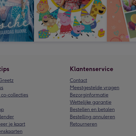
tips
Klantenservice
reetz
Contact
us
Meestgestelde vragen
 co-collecties
Bezorginformatie
Wettelijke garantie
pp
Bestellen en betalen
lender
Bestelling annuleren
eer je kaart
Retourneren
nskaarten