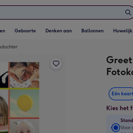
elijst
Vervolgkeuzelijst
Vervolgkeuzelijst
Vervolgkeuzelijst
Vervolgkeuzeli
en
Geboorte
Denken aan
Ballonnen
Huwelijk
penen
Geboorte openen
Denken aan openen
Ballonnen openen
Huwelijk open
indochter
Greet
Fotok
Eén kaar
Kies het 
Stan
Stan
Voor 