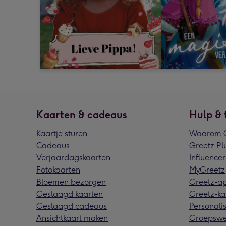
Kaarten & cadeaus
Hulp & 
Kaartje sturen
Waarom G
Cadeaus
Greetz Pl
Verjaardagskaarten
Influencer
Fotokaarten
MyGreetz
Bloemen bezorgen
Greetz-a
Geslaagd kaarten
Greetz-ka
Geslaagd cadeaus
Personalis
Ansichtkaart maken
Groepswe