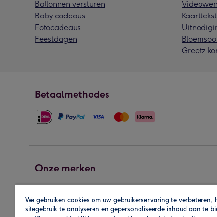
Ballonnen versturen
Videowen
Baby cadeaus
Kaarttekst
Fotocadeaus
Uitnodigi
Feestdagen
Bloemsoo
Greetz ko
Betaalmethodes
Onze merken
We gebruiken cookies om uw gebruikerservaring te verbeteren, 
sitegebruik te analyseren en gepersonaliseerde inhoud aan te b