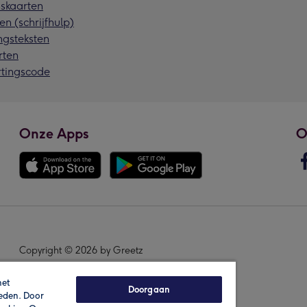
skaarten
en (schrijfhulp)
ngsteksten
rten
rtingscode
Onze Apps
O
Copyright © 2026 by Greetz
het
Doorgaan
ieden. Door