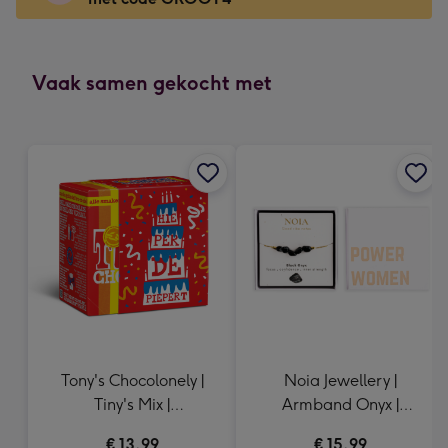
x
166
mm
-
Vaak samen gekocht met
Dimensions:
118
x
166
mm
Tony's Chocolonely |
Noia Jewellery |
Tiny's Mix |
Armband Onyx |
Hieperdepiepert | 200g
Goudkleurig
€ 13,99
€ 15,99