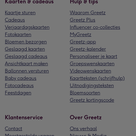
Kaarten & cadeaus
Hulp & tips
Kaartje sturen
Waarom Greetz
Cadeaus
Greetz Plus
Verjaardagskaarten
Influencer co-collecties
Fotokaarten
MyGreetz
Bloemen bezorgen
Greetz-app
Geslaagd kaarten
Greetz-kalender
Geslaagd cadeaus
Personaliseer je kaart
Ansichtkaart maken
Groepswenskaarten
Ballonnen versturen
Videowenskaarten
Baby cadeaus
Kaartteksten (schrijfhulp)
Fotocadeaus
Uitnodigingsteksten
Feestdagen
Bloemsoorten
Greetz kortingscode
Klantenservice
Over Greetz
Contact
Ons verhaal
Meestgestelde vragen
Nieuws & Media