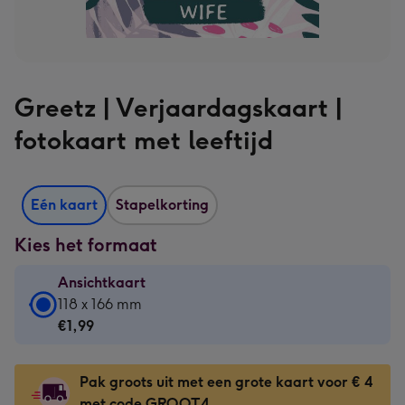
Greetz | Verjaardagskaart |
fotokaart met leeftijd
Eén kaart
Stapelkorting
Kies het formaat
Ansichtkaart
Ansichtkaart
118 x 166 mm
-
€1,99
€1,99
-
Pak groots uit met een grote kaart voor € 4
118
met code GROOT4