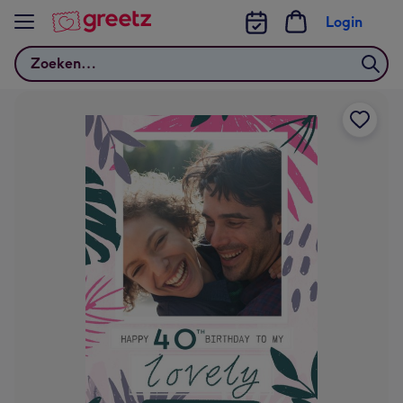
Bekijk meer
Login
Zoeken