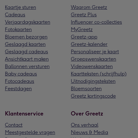
Kaartje sturen
Waarom Greetz
Cadeaus
Greetz Plus
Verjaardagskaarten
Influencer co-collecties
Fotokaarten
MyGreetz
Bloemen bezorgen
Greetz-app
Geslaagd kaarten
Greetz-kalender
Geslaagd cadeaus
Personaliseer je kaart
Ansichtkaart maken
Groepswenskaarten
Ballonnen versturen
Videowenskaarten
Baby cadeaus
Kaartteksten (schrijfhulp)
Fotocadeaus
Uitnodigingsteksten
Feestdagen
Bloemsoorten
Greetz kortingscode
Klantenservice
Over Greetz
Contact
Ons verhaal
Meestgestelde vragen
Nieuws & Media