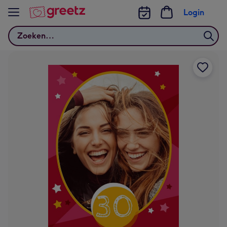
Bekijk meer
Login
Zoeken