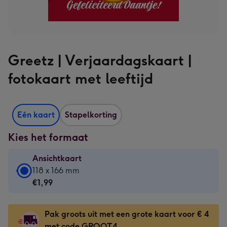
Greetz | Verjaardagskaart |
fotokaart met leeftijd
Eén kaart
Stapelkorting
Kies het formaat
Ansichtkaart
Ansichtkaart
118 x 166 mm
-
€1,99
€1,99
-
Pak groots uit met een grote kaart voor € 4
118
met code GROOT4