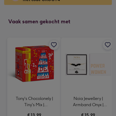
x
166
mm
-
Vaak samen gekocht met
Dimensions:
118
x
166
mm
Tony's Chocolonely |
Noia Jewellery |
Tiny's Mix |
Armband Onyx |
Hieperdepiepert | 200g
Goudkleurig
€ 13,99
€ 15,99