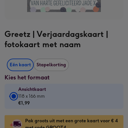
Greetz | Verjaardagskaart |
fotokaart met naam
Eén kaart
Stapelkorting
Kies het formaat
Ansichtkaart
Ansichtkaart
118 x 166 mm
-
€1,99
€1,99
-
Pak groots uit met een grote kaart voor € 4
118
met code GROOT4