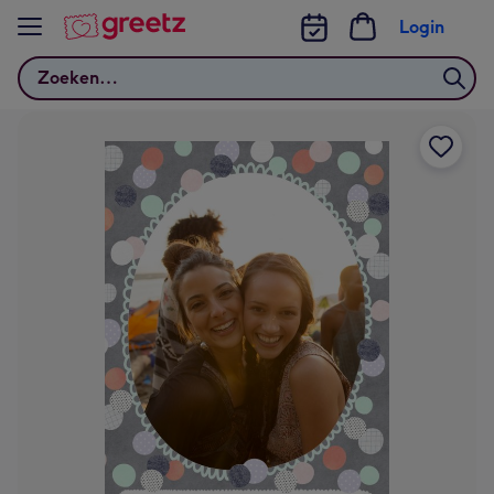
Bekijk meer
Login
Zoeken