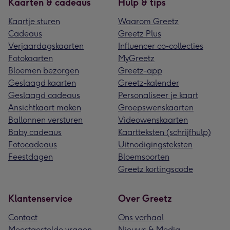
Kaarten & cadeaus
Hulp & tips
Kaartje sturen
Waarom Greetz
Cadeaus
Greetz Plus
Verjaardagskaarten
Influencer co-collecties
Fotokaarten
MyGreetz
Bloemen bezorgen
Greetz-app
Geslaagd kaarten
Greetz-kalender
Geslaagd cadeaus
Personaliseer je kaart
Ansichtkaart maken
Groepswenskaarten
Ballonnen versturen
Videowenskaarten
Baby cadeaus
Kaartteksten (schrijfhulp)
Fotocadeaus
Uitnodigingsteksten
Feestdagen
Bloemsoorten
Greetz kortingscode
Klantenservice
Over Greetz
Contact
Ons verhaal
Meestgestelde vragen
Nieuws & Media