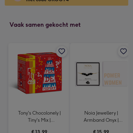
x
166
mm
-
Vaak samen gekocht met
Dimensions:
118
x
166
mm
Tony's Chocolonely |
Noia Jewellery |
Tiny's Mix |
Armband Onyx |
Hieperdepiepert | 200g
Goudkleurig
€ 13,99
€ 15,99