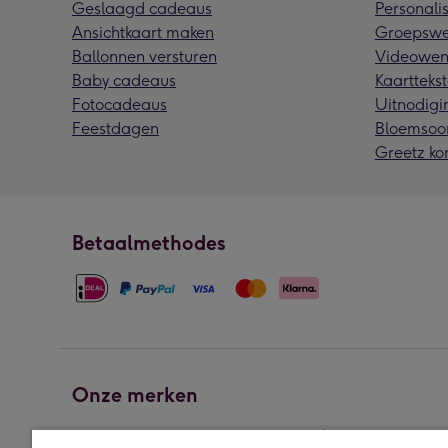
Geslaagd cadeaus
Personalis
Ansichtkaart maken
Groepswe
Ballonnen versturen
Videowen
Baby cadeaus
Kaarttekst
Fotocadeaus
Uitnodigi
Feestdagen
Bloemsoo
Greetz ko
Betaalmethodes
Onze merken