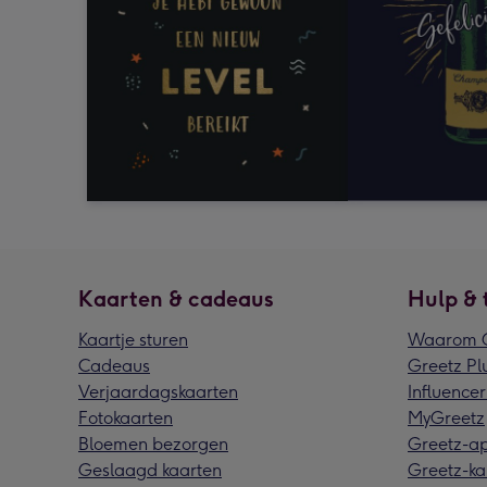
Kaarten & cadeaus
Hulp & 
Kaartje sturen
Waarom G
Cadeaus
Greetz Pl
Verjaardagskaarten
Influencer
Fotokaarten
MyGreetz
Bloemen bezorgen
Greetz-a
Geslaagd kaarten
Greetz-ka