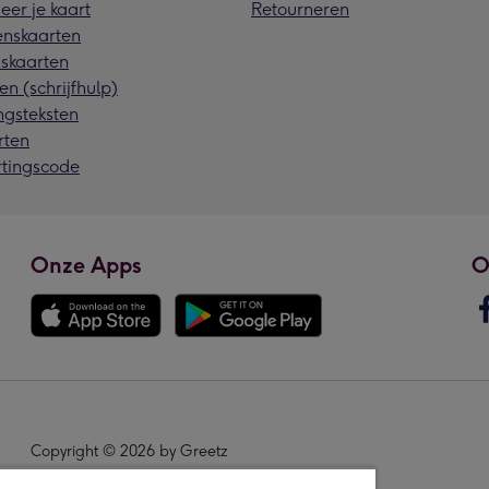
eer je kaart
Retourneren
nskaarten
skaarten
en (schrijfhulp)
ngsteksten
rten
rtingscode
Onze Apps
O
Copyright © 2026 by Greetz