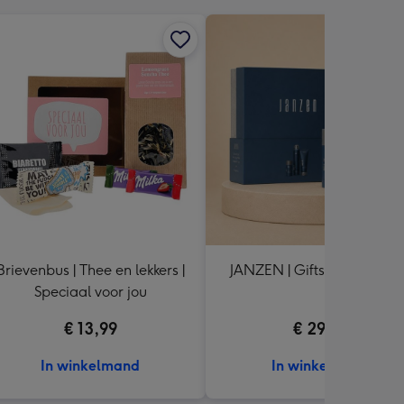
Brievenbus | Thee en lekkers |
JANZEN | Giftset L | For M
Speciaal voor jou
€ 13,99
€ 29,99
In winkelmand
In winkelmand