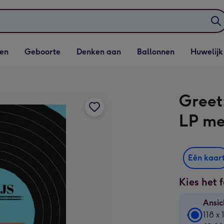
elijst
Vervolgkeuzelijst
Vervolgkeuzelijst
Vervolgkeuzelijst
Vervolgkeuzeli
en
Geboorte
Denken aan
Ballonnen
Huwelijk
penen
Geboorte openen
Denken aan openen
Ballonnen openen
Huwelijk open
Greet
LP m
Eén kaar
Kies het 
Ansic
Ansic
118 x