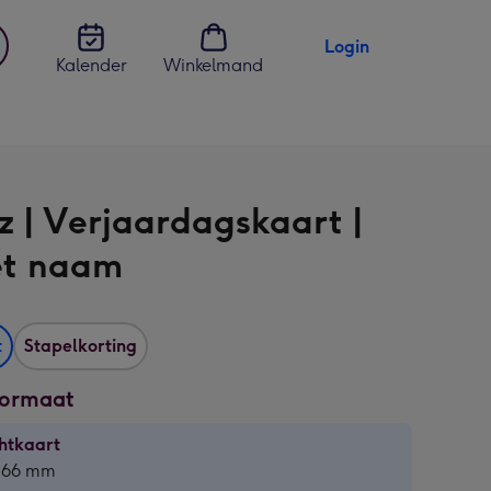
Login
Kalender
Winkelmand
jst
en
z | Verjaardagskaart |
et naam
t
Stapelkorting
formaat
htkaart
htkaart
 166 mm