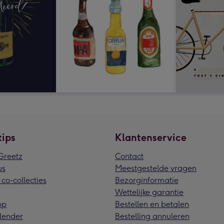
tips
Klantenservice
reetz
Contact
us
Meestgestelde vragen
 co-collecties
Bezorginformatie
Wettelijke garantie
pp
Bestellen en betalen
lender
Bestelling annuleren