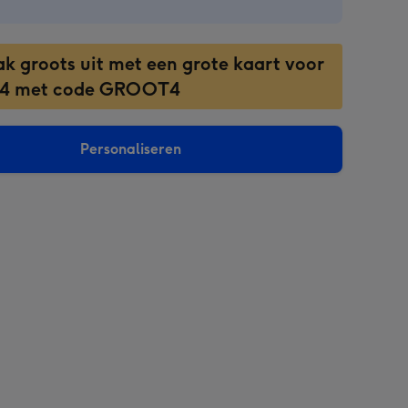
ak groots uit met een grote kaart voor
 4 met code GROOT4
Personaliseren
sions: