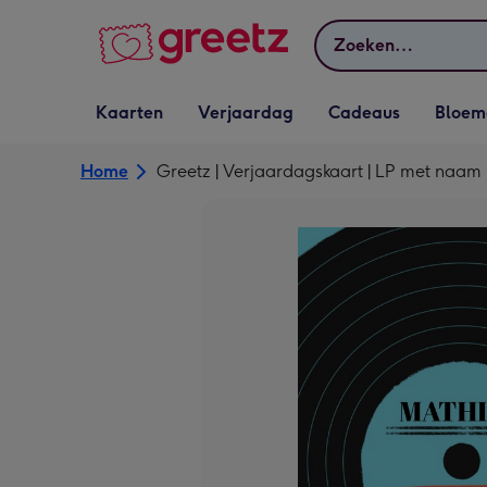
Bekijk meer
Zoeken
Vervolgkeuzelijst
Vervolgkeuzelijst
Vervolgkeuzelijst
Vervolgkeuz
Kaarten
Verjaardag
Cadeaus
Bloem
Kaarten openen
Verjaardag openen
Cadeaus openen
Bloemen o
Home
Greetz | Verjaardagskaart | LP met naam