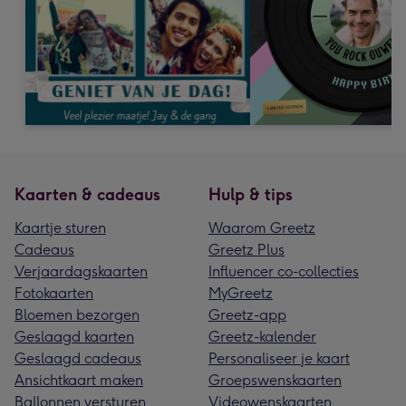
Kaarten & cadeaus
Hulp & tips
Kaartje sturen
Waarom Greetz
Cadeaus
Greetz Plus
Verjaardagskaarten
Influencer co-collecties
Fotokaarten
MyGreetz
Bloemen bezorgen
Greetz-app
Geslaagd kaarten
Greetz-kalender
Geslaagd cadeaus
Personaliseer je kaart
Ansichtkaart maken
Groepswenskaarten
Ballonnen versturen
Videowenskaarten