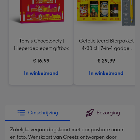
Tony's Chocolonely |
Gefeliciteerd Bierpakket
Hieperdepiepert giftbox
4x33 cl | 7-in-1 gadget
pen
€ 16,99
€ 29,99
In winkelmand
In winkelmand
Omschrijving
Bezorging
Zakelijke verjaardagskaart met aanpasbare naam
en foto. Wenskaart van Greetz ontworpen door