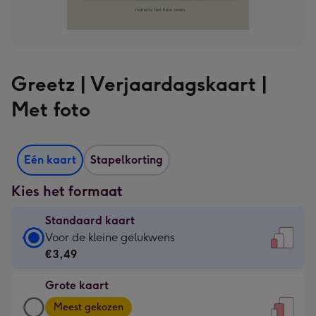
Greetz | Verjaardagskaart |
Met foto
Eén kaart
Stapelkorting
Kies het formaat
Standaard kaart
Standaard
Voor de kleine gelukwens
kaart
€3,49
-
Grote kaart
€3,49
Grote
-
Meest gekozen