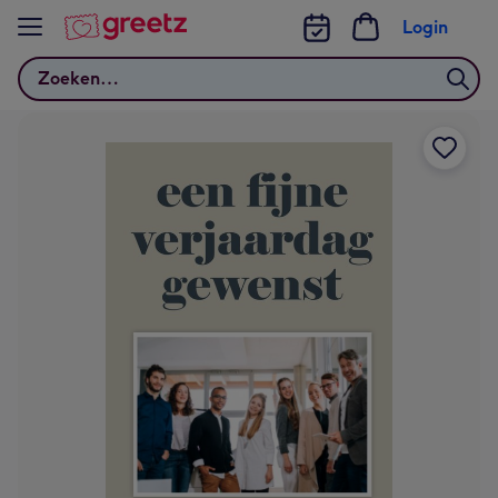
Bekijk meer
Login
Zoeken