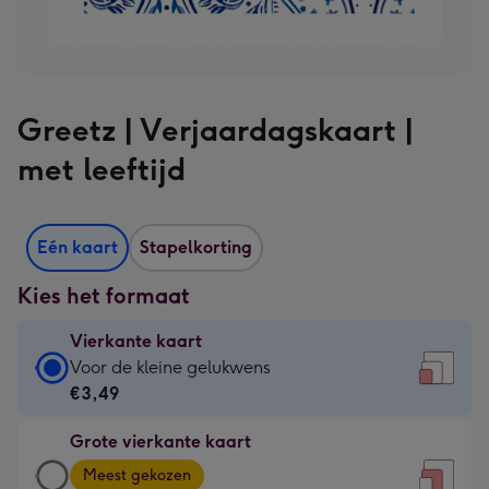
Greetz | Verjaardagskaart |
met leeftijd
Eén kaart
Stapelkorting
Kies het formaat
Vierkante kaart
Vierkante
Voor de kleine gelukwens
kaart
€3,49
-
Grote vierkante kaart
€3,49
Grote
-
Meest gekozen