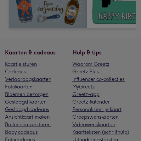
Kaarten & cadeaus
Hulp & tips
Kaartje sturen
Waarom Greetz
Cadeaus
Greetz Plus
Verjaardagskaarten
Influencer co-collecties
Fotokaarten
MyGreetz
Bloemen bezorgen
Greetz-app
Geslaagd kaarten
Greetz-kalender
Geslaagd cadeaus
Personaliseer je kaart
Ansichtkaart maken
Groepswenskaarten
Ballonnen versturen
Videowenskaarten
Baby cadeaus
Kaartteksten (schrijfhulp)
Fotocadeaus
Uitnodigingsteksten