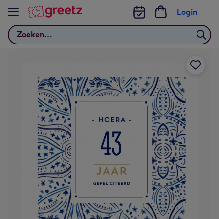
Bekijk meer
Login
Zoeken