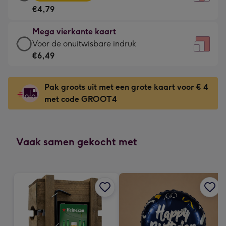
vierkante
Voor
€4,79
kaart
de
-
kleine
Mega vierkante kaart
€4,79
gelukwens
Mega
Voor de onuitwisbare indruk
-
-
vierkante
€6,49
Meest
Dimensions:
kaart
gekozen
130
-
-
Pak groots uit met een grote kaart voor € 4
x
€6,49
Dimensions:
met code GROOT4
130
-
167
mm
Voor
x
de
167
onuitwisbare
Vaak samen gekocht met
mm
indruk
-
Dimensions:
240
x
240
mm