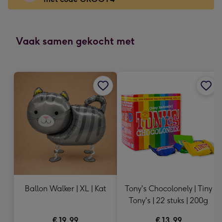
x
166
mm
-
Vaak samen gekocht met
Dimensions:
118
x
166
mm
Ballon Walker | XL | Kat
Tony's Chocolonely | Tiny
Tony's | 22 stuks | 200g
€ 19,99
€ 13,99