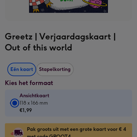
Greetz | Verjaardagskaart |
Out of this world
Eén kaart
Stapelkorting
Kies het formaat
Ansichtkaart
Ansichtkaart
118 x 166 mm
-
€1,99
€1,99
-
Pak groots uit met een grote kaart voor € 4
118
met code GROOT4