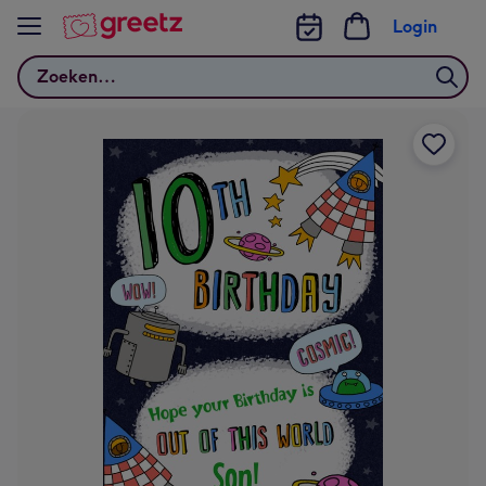
Bekijk meer
Login
Zoeken