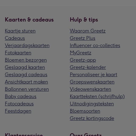
Kaarten & cadeaus
Hulp & tips
Kaartje sturen
Waarom Greetz
Cadeaus
Greetz Plus
Verjaardagskaarten
Influencer co-collecties
Fotokaarten
MyGreetz
Bloemen bezorgen
Greetz-app
Geslaagd kaarten
Greetz-kalender
Geslaagd cadeaus
Personaliseer je kaart
Ansichtkaart maken
Groepswenskaarten
Ballonnen versturen
Videowenskaarten
Baby cadeaus
Kaartteksten (schrijfhulp)
Fotocadeaus
Uitnodigingsteksten
Feestdagen
Bloemsoorten
Greetz kortingscode
Klantenservice
Over Greetz