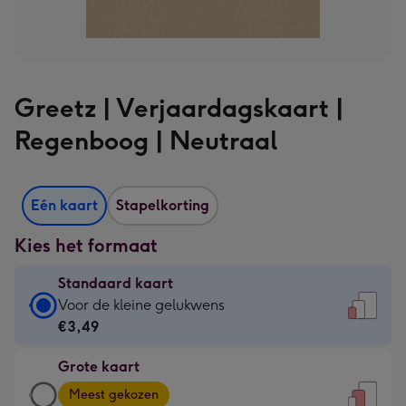
Greetz | Verjaardagskaart |
Regenboog | Neutraal
Eén kaart
Stapelkorting
Kies het formaat
Standaard kaart
Standaard
Voor de kleine gelukwens
kaart
€3,49
-
Grote kaart
€3,49
Grote
-
Meest gekozen