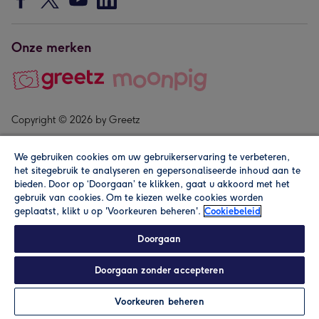
Onze merken
Copyright © 2026 by Greetz
We gebruiken cookies om uw gebruikerservaring te verbeteren,
het sitegebruik te analyseren en gepersonaliseerde inhoud aan te
bieden. Door op ‘Doorgaan’ te klikken, gaat u akkoord met het
gebruik van cookies. Om te kiezen welke cookies worden
geplaatst, klikt u op 'Voorkeuren beheren'.
Cookiebeleid
Alle prijzen zijn inclusief btw en andere heffingen. Lees de
algemene voorwaarden
.
Doorgaan
Doorgaan zonder accepteren
In winkelmand
Personaliseren
Voorkeuren beheren