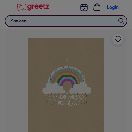
Bekijk meer
Login
Zoeken