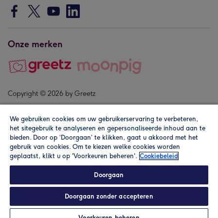
Onze merken
Copyright © 2026 by Greetz
We gebruiken cookies om uw gebruikerservaring te verbeteren,
het sitegebruik te analyseren en gepersonaliseerde inhoud aan te
bieden. Door op ‘Doorgaan’ te klikken, gaat u akkoord met het
gebruik van cookies. Om te kiezen welke cookies worden
geplaatst, klikt u op 'Voorkeuren beheren'.
Cookiebeleid
Alle prijzen zijn inclusief btw en andere heffingen. Lees de
algemene voorwaarden
.
Doorgaan
Doorgaan zonder accepteren
In winkelmand
Personaliseren
Voorkeuren beheren