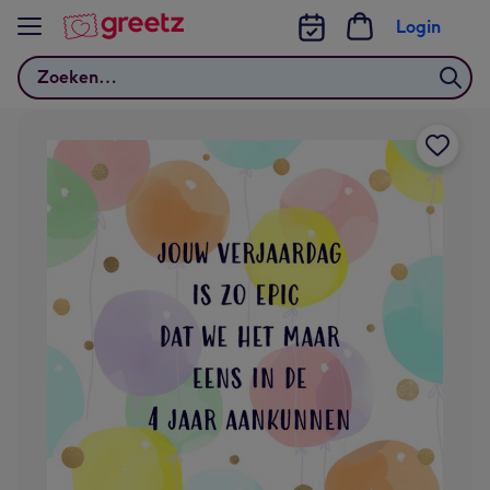
Bekijk meer
Login
Zoeken