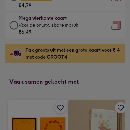
vierkante
Voor
€4,79
kaart
de
-
kleine
Mega vierkante kaart
€4,79
gelukwens
Mega
Voor de onuitwisbare indruk
-
-
vierkante
€6,49
Meest
Dimensions:
kaart
gekozen
130
-
-
Pak groots uit met een grote kaart voor € 4
x
€6,49
Dimensions:
met code GROOT4
130
-
167
mm
Voor
x
de
167
onuitwisbare
Vaak samen gekocht met
mm
indruk
-
Dimensions:
240
x
240
mm