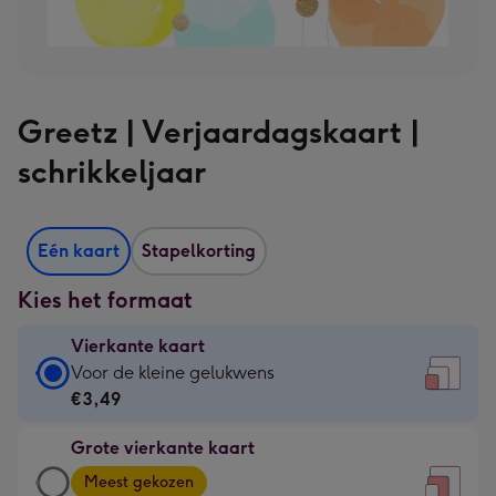
Greetz | Verjaardagskaart |
schrikkeljaar
Eén kaart
Stapelkorting
Kies het formaat
Vierkante kaart
Vierkante
Voor de kleine gelukwens
kaart
€3,49
-
Grote vierkante kaart
€3,49
Grote
-
Meest gekozen