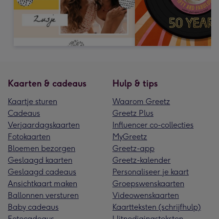
Kaarten & cadeaus
Hulp & tips
Kaartje sturen
Waarom Greetz
Cadeaus
Greetz Plus
Verjaardagskaarten
Influencer co-collecties
Fotokaarten
MyGreetz
Bloemen bezorgen
Greetz-app
Geslaagd kaarten
Greetz-kalender
Geslaagd cadeaus
Personaliseer je kaart
Ansichtkaart maken
Groepswenskaarten
Ballonnen versturen
Videowenskaarten
Baby cadeaus
Kaartteksten (schrijfhulp)
Fotocadeaus
Uitnodigingsteksten