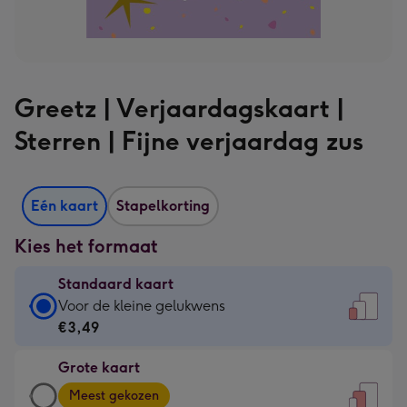
Greetz | Verjaardagskaart |
Sterren | Fijne verjaardag zus
Eén kaart
Stapelkorting
Kies het formaat
Standaard kaart
Standaard
Voor de kleine gelukwens
kaart
€3,49
-
Grote kaart
€3,49
Grote
-
Meest gekozen