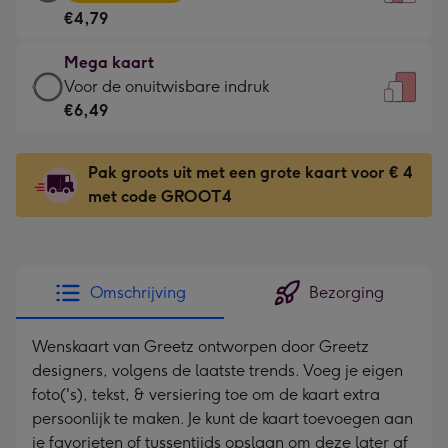
kaart
Voor
€4,79
-
de
€4,79
kleine
Mega kaart
-
gelukwens
Mega
Voor de onuitwisbare indruk
Meest
-
kaart
€6,49
gekozen
Dimensions:
-
-
120
€6,49
Dimensions:
Pak groots uit met een grote kaart voor € 4
x
-
167
met code GROOT4
160
Voor
x
mm
de
231
onuitwisbare
mm
indruk
Omschrijving
Bezorging
-
Dimensions:
Wenskaart van Greetz ontworpen door Greetz
241
designers, volgens de laatste trends. Voeg je eigen
x
foto('s), tekst, & versiering toe om de kaart extra
333
persoonlijk te maken. Je kunt de kaart toevoegen aan
mm
je favorieten of tussentijds opslaan om deze later af