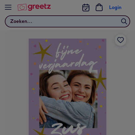
Bekijk meer
Login
Zoeken