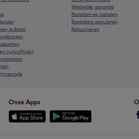
Wettelijke garantie
pp
Bestellen en betalen
lender
Bestelling annuleren
eer je kaart
Retourneren
nskaarten
skaarten
en (schrijfhulp)
ngsteksten
rten
rtingscode
Onze Apps
O