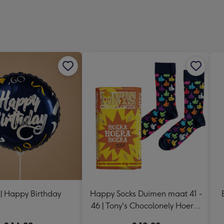
Dimen
241
x
333
mm
 | Happy Birthday
Happy Socks Duimen maat 41 -
46 | Tony's Chocolonely Hoera,
Hoera, Hoera! 185g