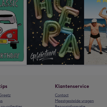
tips
Klantenservice
reetz
Contact
us
Meestgestelde vragen
 co-collecties
Bezorginformatie