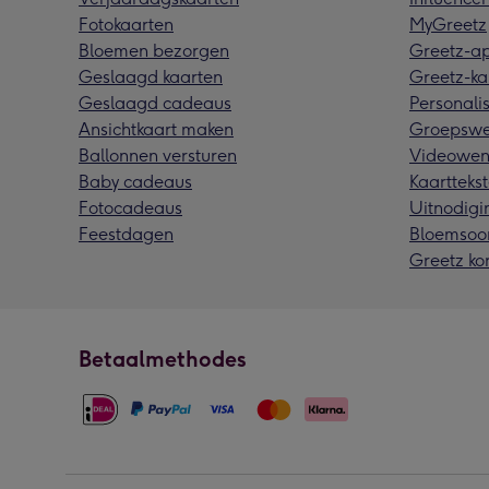
Fotokaarten
MyGreetz
Bloemen bezorgen
Greetz-a
Geslaagd kaarten
Greetz-ka
Geslaagd cadeaus
Personalis
Ansichtkaart maken
Groepswe
Ballonnen versturen
Videowen
Baby cadeaus
Kaarttekst
Fotocadeaus
Uitnodigi
Feestdagen
Bloemsoo
Greetz ko
Betaalmethodes