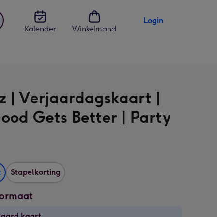
Login
Kalender
Winkelmand
jst
en
z | Verjaardagskaart |
ood Gets Better | Party
t
Stapelkorting
formaat
daard kaart