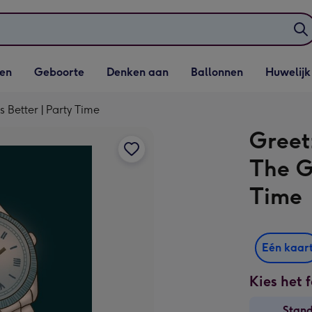
elijst
Vervolgkeuzelijst
Vervolgkeuzelijst
Vervolgkeuzelijst
Vervolgkeuzeli
en
Geboorte
Denken aan
Ballonnen
Huwelijk
penen
Geboorte openen
Denken aan openen
Ballonnen openen
Huwelijk open
 Better | Party Time
Greet
The G
Time
Eén kaar
Kies het 
Stan