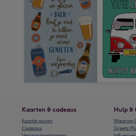
Kaarten & cadeaus
Hulp & 
Kaartje sturen
Waarom G
Cadeaus
Greetz Pl
Verjaardagskaarten
Influencer