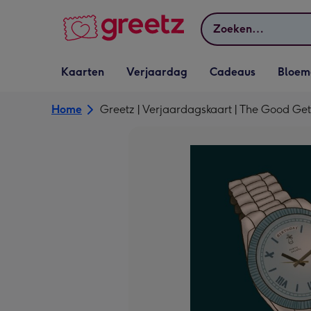
Bekijk meer
Zoeken
Vervolgkeuzelijst
Vervolgkeuzelijst
Vervolgkeuzelijst
Vervolgkeuz
Kaarten
Verjaardag
Cadeaus
Bloem
Kaarten openen
Verjaardag openen
Cadeaus openen
Bloemen o
Home
Greetz | Verjaardagskaart | The Good Gets