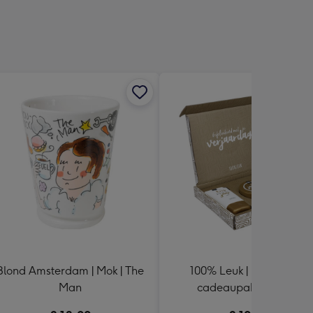
sions:
Blond Amsterdam | Mok | The
100% Leuk | Brievenbus
Man
cadeaupakket | Fijne
verjaardag