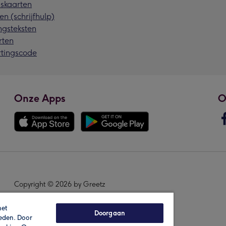
skaarten
en (schrijfhulp)
ngsteksten
rten
rtingscode
Onze Apps
O
Copyright © 2026 by Greetz
het
Doorgaan
ieden. Door