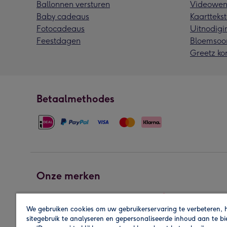
Ballonnen versturen
Videowen
Baby cadeaus
Kaarttekst
Fotocadeaus
Uitnodigi
Feestdagen
Bloemsoo
Greetz ko
Betaalmethodes
Onze merken
We gebruiken cookies om uw gebruikerservaring te verbeteren, 
sitegebruik te analyseren en gepersonaliseerde inhoud aan te b