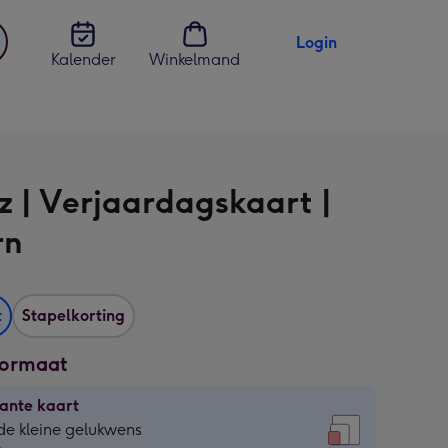
Login
Kalender
Winkelmand
jst
en
z | Verjaardagskaart |
rn
t
Stapelkorting
formaat
ante kaart
ante
de kleine gelukwens