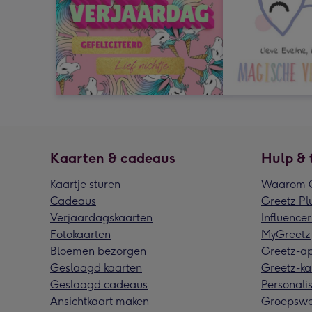
Kaarten & cadeaus
Hulp & 
Kaartje sturen
Waarom G
Cadeaus
Greetz Pl
Verjaardagskaarten
Influencer
Fotokaarten
MyGreetz
Bloemen bezorgen
Greetz-a
Geslaagd kaarten
Greetz-ka
Geslaagd cadeaus
Personalis
Ansichtkaart maken
Groepswe