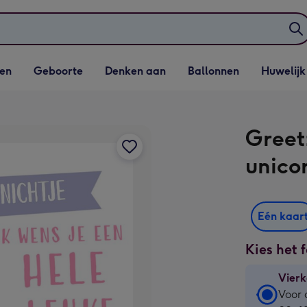
elijst
Vervolgkeuzelijst
Vervolgkeuzelijst
Vervolgkeuzelijst
Vervolgkeuzeli
en
Geboorte
Denken aan
Ballonnen
Huwelijk
penen
Geboorte openen
Denken aan openen
Ballonnen openen
Huwelijk open
Greet
unico
Eén kaar
Kies het 
Vierk
Vierk
Voor 