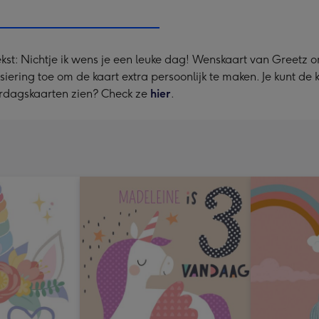
240
x
240
kst: Nichtje ik wens je een leuke dag! Wenskaart van Greetz
mm
ersiering toe om de kaart extra persoonlijk te maken. Je kunt de
ardagskaarten zien? Check ze
hier
.