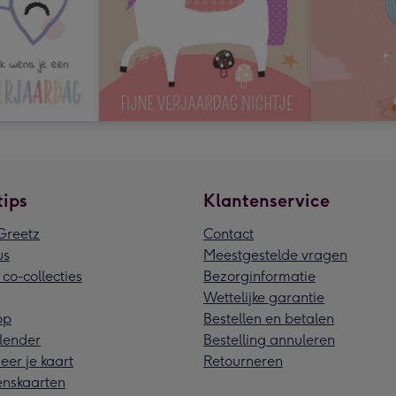
tips
Klantenservice
reetz
Contact
us
Meestgestelde vragen
 co-collecties
Bezorginformatie
Wettelijke garantie
pp
Bestellen en betalen
lender
Bestelling annuleren
eer je kaart
Retourneren
nskaarten