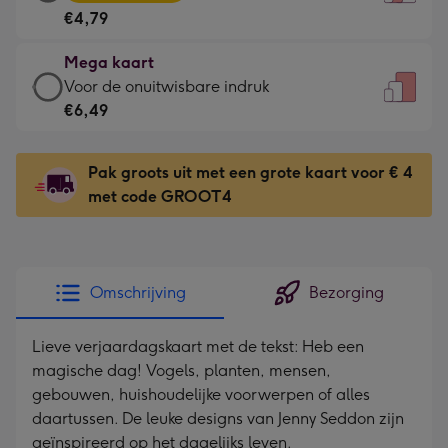
kaart
Voor
€4,79
-
de
€4,79
kleine
Mega kaart
-
gelukwens
Mega
Voor de onuitwisbare indruk
Meest
-
kaart
€6,49
gekozen
Dimensions:
-
-
120
€6,49
Dimensions:
Pak groots uit met een grote kaart voor € 4
x
-
167
met code GROOT4
160
Voor
x
mm
de
231
onuitwisbare
mm
indruk
Omschrijving
Bezorging
-
Dimensions:
Lieve verjaardagskaart met de tekst: Heb een
241
magische dag! Vogels, planten, mensen,
x
gebouwen, huishoudelijke voorwerpen of alles
333
daartussen. De leuke designs van Jenny Seddon zijn
mm
geïnspireerd op het dagelijks leven.