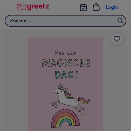
Bekijk meer
Login
Zoeken