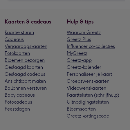
Kaarten & cadeaus
Hulp & tips
Kaartje sturen
Waarom Greetz
Cadeaus
Greetz Plus
Verjaardagskaarten
Influencer co-collecties
Fotokaarten
MyGreetz
Bloemen bezorgen
Greetz-app
Geslaagd kaarten
Greetz-kalender
Geslaagd cadeaus
Personaliseer je kaart
Ansichtkaart maken
Groepswenskaarten
Ballonnen versturen
Videowenskaarten
Baby cadeaus
Kaartteksten (schrijfhulp)
Fotocadeaus
Uitnodigingsteksten
Feestdagen
Bloemsoorten
Greetz kortingscode