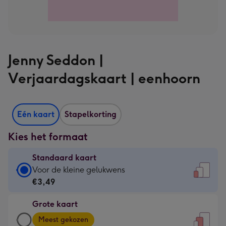
Jenny Seddon |
Verjaardagskaart | eenhoorn
Eén kaart
Stapelkorting
Kies het formaat
Standaard kaart
Standaard
Voor de kleine gelukwens
kaart
€3,49
-
Grote kaart
€3,49
Grote
-
Meest gekozen