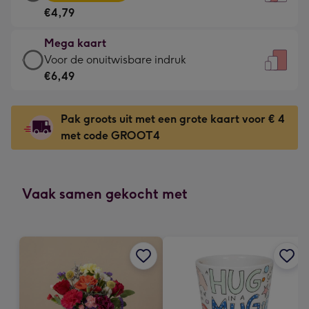
kaart
Voor
€4,79
-
de
€4,79
kleine
Mega kaart
-
gelukwens
Mega
Voor de onuitwisbare indruk
Meest
-
kaart
€6,49
gekozen
Dimensions:
-
-
120
€6,49
Dimensions:
Pak groots uit met een grote kaart voor € 4
x
-
167
met code GROOT4
160
Voor
x
mm
de
231
onuitwisbare
mm
indruk
Vaak samen gekocht met
-
Dimensions:
241
x
333
mm