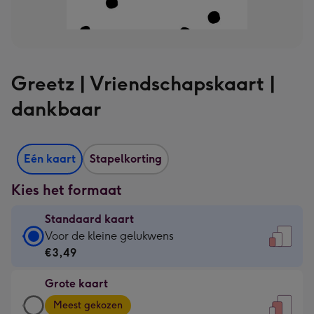
Greetz | Vriendschapskaart |
dankbaar
Eén kaart
Stapelkorting
Kies het formaat
Standaard kaart
Standaard
Voor de kleine gelukwens
kaart
€3,49
-
Grote kaart
€3,49
Grote
-
Meest gekozen