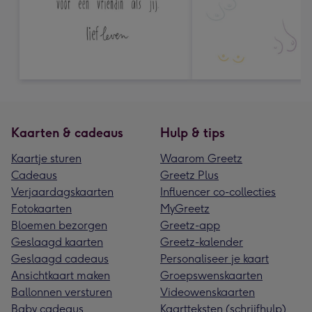
Kaarten & cadeaus
Hulp & tips
Kaartje sturen
Waarom Greetz
Cadeaus
Greetz Plus
Verjaardagskaarten
Influencer co-collecties
Fotokaarten
MyGreetz
Bloemen bezorgen
Greetz-app
Geslaagd kaarten
Greetz-kalender
Geslaagd cadeaus
Personaliseer je kaart
Ansichtkaart maken
Groepswenskaarten
Ballonnen versturen
Videowenskaarten
Baby cadeaus
Kaartteksten (schrijfhulp)