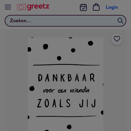
Bekijk meer
Login
Zoeken