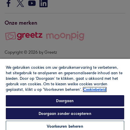
Onze merken
Copyright © 2026 by Greetz
We gebruiken cookies om uw gebruikerservaring te verbeteren,
het sitegebruik te analyseren en gepersonaliseerde inhoud aan te
bieden. Door op ‘Doorgaan’ te klikken, gaat u akkoord met het
gebruik van cookies. Om te kiezen welke cookies worden
geplaatst, klikt u op 'Voorkeuren beheren'.
Cookiebeleid
Alle prijzen zijn inclusief btw en andere heffingen. Lees de
algemene voorwaarden
.
Doorgaan
Doorgaan zonder accepteren
In winkelmand
Personaliseren
Voorkeuren beheren