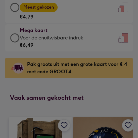
Grote
-
Meest gekozen
kaart
Voor
€4,79
-
de
€4,79
kleine
Mega kaart
-
gelukwens
Mega
Voor de onuitwisbare indruk
Meest
-
kaart
€6,49
gekozen
Dimensions:
-
-
120
€6,49
Dimensions:
Pak groots uit met een grote kaart voor € 4
x
-
167
met code GROOT4
160
Voor
x
mm
de
231
onuitwisbare
mm
indruk
Vaak samen gekocht met
-
Dimensions:
241
x
333