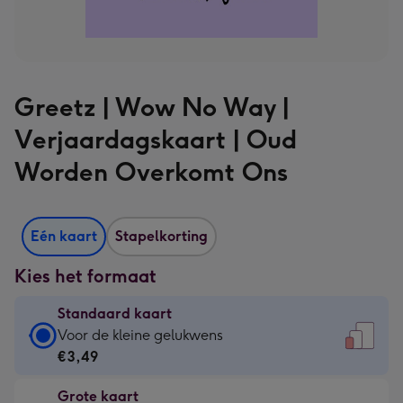
Greetz | Wow No Way |
Verjaardagskaart | Oud
Worden Overkomt Ons
Eén kaart
Stapelkorting
Kies het formaat
Standaard kaart
Standaard
Voor de kleine gelukwens
kaart
€3,49
-
Grote kaart
€3,49