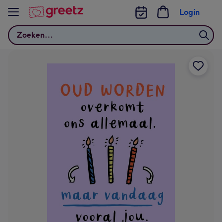
Bekijk meer
Login
Zoeken