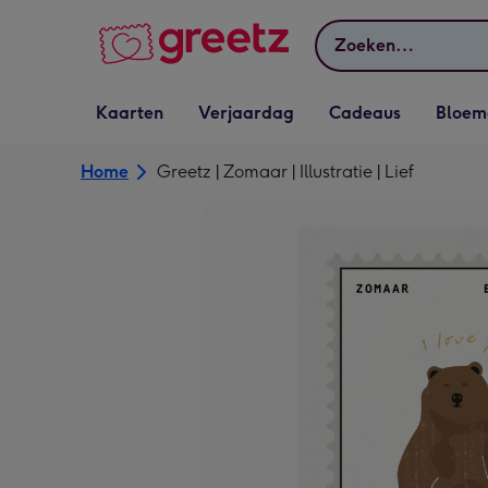
Bekijk meer
Zoeken
Vervolgkeuzelijst
Vervolgkeuzelijst
Vervolgkeuzelijst
Vervolgkeuz
Kaarten
Verjaardag
Cadeaus
Bloem
Kaarten openen
Verjaardag openen
Cadeaus openen
Bloemen o
Home
Greetz | Zomaar | Illustratie | Lief