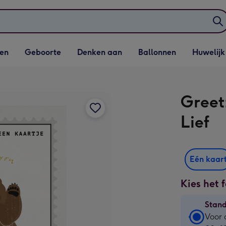
elijst
Vervolgkeuzelijst
Vervolgkeuzelijst
Vervolgkeuzelijst
Vervolgkeuzeli
en
Geboorte
Denken aan
Ballonnen
Huwelijk
penen
Geboorte openen
Denken aan openen
Ballonnen openen
Huwelijk open
Greetz
Lief
Eén kaar
Kies het 
Stan
Stan
Voor 