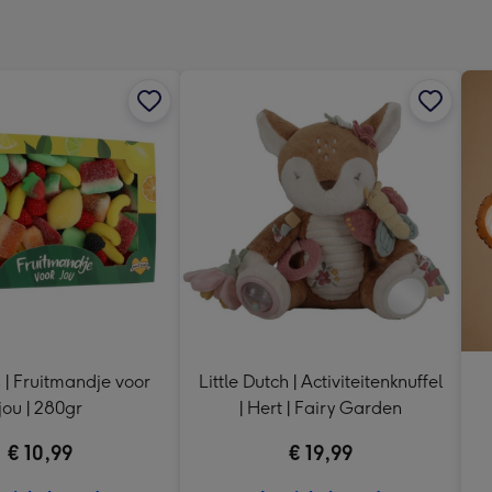
x
333
mm
s | Fruitmandje voor
Little Dutch | Activiteitenknuffel
jou | 280gr
| Hert | Fairy Garden
€ 10,99
€ 19,99