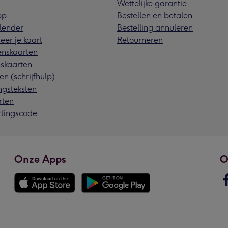
Wettelijke garantie
pp
Bestellen en betalen
lender
Bestelling annuleren
eer je kaart
Retourneren
nskaarten
skaarten
en (schrijfhulp)
ngsteksten
rten
rtingscode
Onze Apps
O