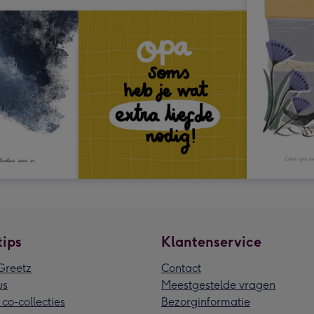
tips
Klantenservice
reetz
Contact
us
Meestgestelde vragen
 co-collecties
Bezorginformatie