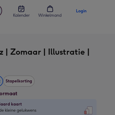
Login
Kalender
Winkelmand
jst
en
 | Zomaar | Illustratie |
t
Stapelkorting
formaat
daard kaart
daard
de kleine gelukwens