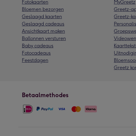
Fotokaarten
MyGreetz
Bloemen bezorgen
Greetz-a
Geslaagd kaarten
Greetz-ka
Geslaagd cadeaus
Personalis
Ansichtkaart maken
Groepswe
Ballonnen versturen
Videowen
Baby cadeaus
Kaarttekst
Fotocadeaus
Uitnodigi
Feestdagen
Bloemsoo
Greetz ko
Betaalmethodes