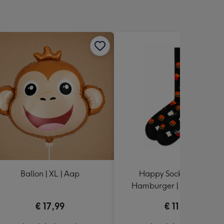
Ballon | XL | Aap
Happy Socks | 1 paar |
Hamburger | maat 41 - 4
€ 17,99
€ 11,99