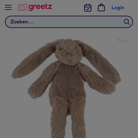
Bekijk meer
Login
Zoeken