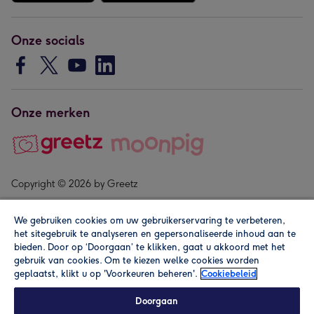
Onze socials
Onze merken
Copyright © 2026 by Greetz
We gebruiken cookies om uw gebruikerservaring te verbeteren,
het sitegebruik te analyseren en gepersonaliseerde inhoud aan te
bieden. Door op ‘Doorgaan’ te klikken, gaat u akkoord met het
gebruik van cookies. Om te kiezen welke cookies worden
geplaatst, klikt u op 'Voorkeuren beheren'.
Cookiebeleid
Alle prijzen zijn inclusief btw en andere heffingen. Lees de
algemene voorwaarden
.
Doorgaan