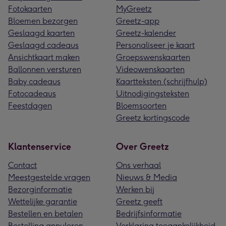
Fotokaarten
MyGreetz
Bloemen bezorgen
Greetz-app
Geslaagd kaarten
Greetz-kalender
Geslaagd cadeaus
Personaliseer je kaart
Ansichtkaart maken
Groepswenskaarten
Ballonnen versturen
Videowenskaarten
Baby cadeaus
Kaartteksten (schrijfhulp)
Fotocadeaus
Uitnodigingsteksten
Feestdagen
Bloemsoorten
Greetz kortingscode
Klantenservice
Over Greetz
Contact
Ons verhaal
Meestgestelde vragen
Nieuws & Media
Bezorginformatie
Werken bij
Wettelijke garantie
Greetz geeft
Bestellen en betalen
Bedrijfsinformatie
Bestelling annuleren
Verklaring toegankelijkheid